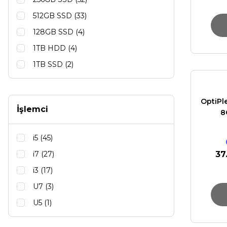
512GB SSD (33)
128GB SSD (4)
1TB HDD (4)
1TB SSD (2)
OptiPl
İşlemci
8
i5 (45)
i7 (27)
37
i3 (17)
U7 (3)
U5 (1)