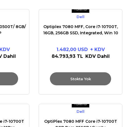
Tükendi
Dell
10500T/ 8GB/
Optiplex 7080 MFF, Core i7-10700T,
P
16GB, 256GB SSD, Integrated, Win 10
Pro
 KDV
1.482,00 USD
+ KDV
 Dahil
84.793,93 TL
KDV Dahil
Stokta Yok
Tükendi
Dell
e i7-10700T
OptiPlex 7080 MFF Core i7-10700T