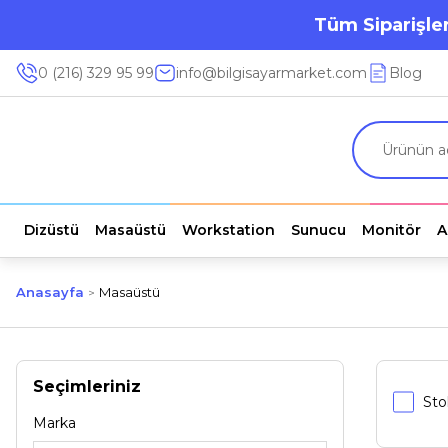
Tüm Siparişler
0 (216) 329 95 99
info@bilgisayarmarket.com
Blog
Dizüstü
Masaüstü
Workstation
Sunucu
Monitör
A
Anasayfa
Masaüstü
Seçimleriniz
Sto
Marka