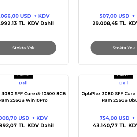
1.066,00 USD
+ KDV
507,00 USD
+
.992,13 TL
KDV Dahil
29.008,45 TL
KD
Stokta Yok
Stokta Yok
Tükendi
Tükendi
Dell
Dell
x 3080 SFF Core i5-10500 8GB
OptiPlex 3080 SFF Core 
Ram 256GB Win10Pro
Ram 256GB Ub
908,70 USD
+ KDV
754,00 USD
+
.992,07 TL
KDV Dahil
43.140,77 TL
KD