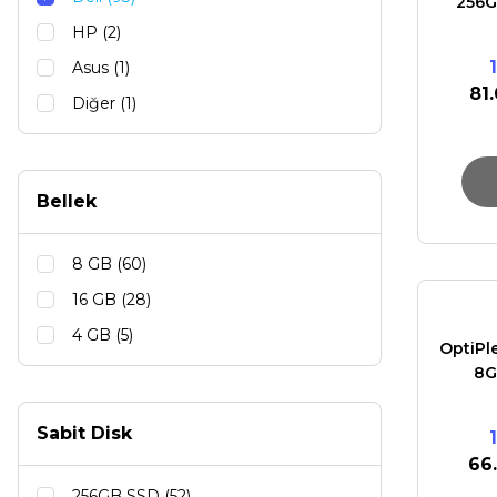
256G
HP (2)
Asus (1)
81
Diğer (1)
Bellek
8 GB (60)
16 GB (28)
4 GB (5)
OptiPl
8G
Sabit Disk
66
256GB SSD (52)