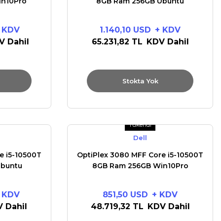
in10Pro
8GB Ram 256GB Ubuntu
 KDV
1.140,10 USD
+ KDV
V Dahil
65.231,82 TL
KDV Dahil
Stokta Yok
Tükendi
Dell
e i5-10500T
OptiPlex 3080 MFF Core i5-10500T
Ubuntu
8GB Ram 256GB Win10Pro
 KDV
851,50 USD
+ KDV
 Dahil
48.719,32 TL
KDV Dahil