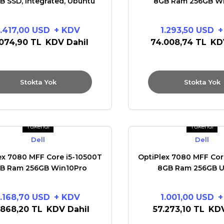
B SSD, Integrated, Ubuntu
8GB Ram 256GB W
1.417,00 USD
+ KDV
1.293,50 USD
+
.074,90 TL
KDV Dahil
74.008,74 TL
KD
Stokta Yok
Stokta Yok
Tükendi
Tükendi
Dell
Dell
ex 7080 MFF Core i5-10500T
OptiPlex 7080 MFF Cor
B Ram 256GB Win10Pro
8GB Ram 256GB 
1.168,70 USD
+ KDV
1.001,00 USD
+
.868,20 TL
KDV Dahil
57.273,10 TL
KDV