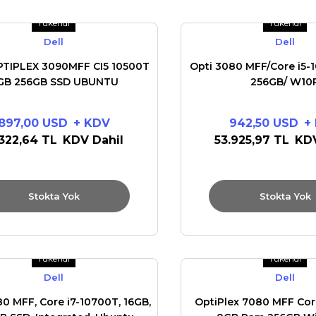
Tükendi
Tükendi
Dell
Dell
TIPLEX 3090MFF CI5 10500T
Opti 3080 MFF/Core i5-
GB 256GB SSD UBUNTU
256GB/ W10
897,00 USD
+ KDV
942,50 USD
+
.322,64 TL
KDV Dahil
53.925,97 TL
KDV
Stokta Yok
Stokta Yok
Tükendi
Tükendi
Dell
Dell
0 MFF, Core i7-10700T, 16GB,
OptiPlex 7080 MFF Cor