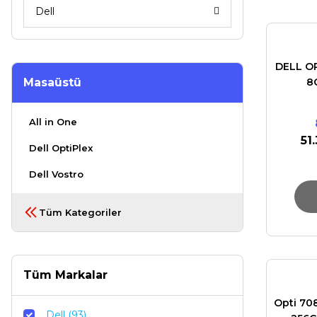
Dell
DELL OP
Masaüstü
8
All in One
51
Dell OptiPlex
Dell Vostro
Tüm Kategoriler
Tüm Markalar
Opti 708
Dell (93)