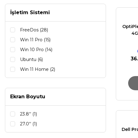
İşletim Sistemi
OptiPl
FreeDos (28)
4G
Win 11 Pro (15)
Win 10 Pro (14)
36
Ubuntu (6)
Win 11 Home (2)
Ekran Boyutu
23.8'' (1)
27.0'' (1)
Dell P