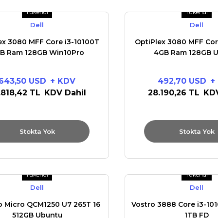
Tükendi
Tükendi
Dell
Dell
ex 3080 MFF Core i3-10100T
OptiPlex 3080 MFF Cor
B Ram 128GB Win10Pro
4GB Ram 128GB 
643,50 USD
+ KDV
492,70 USD
+
.818,42 TL
KDV Dahil
28.190,26 TL
KDV
Stokta Yok
Stokta Yok
Tükendi
Tükendi
Dell
Dell
ro Micro QCM1250 U7 265T 16
Vostro 3888 Core i3-1
512GB Ubuntu
1TB FD