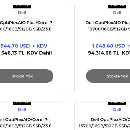
Tükendi
Tükendi
Dell
Dell
 OptiPlexAIO Plus/Core i7-
Dell OptiPlexAIO Plus
00/16GB/512GB SSD/23.8
13700/16GB/512GB 
/Integrated/Adj Stand/IR
FHD/Integrated/Adj 
Cam/W11Pro/vPro
Cam/Ubuntu/v
.844,70 USD
+ KDV
1.648,40 USD
5.546,13 TL
KDV Dahil
94.314,66 TL
KD
Stokta Yok
Stokta Yok
Tükendi
Tükendi
Dell
Dell
ll OptiPlexAIO/Core i7-
Dell OptiPlexAIO/C
00/16GB/512GB SSD/23.8
13700/16GB/512GB SSD/