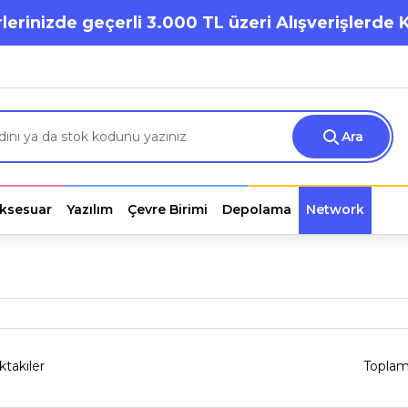
lerinizde geçerli 3.000 TL üzeri Alışverişlerde 
Ara
ksesuar
Yazılım
Çevre Birimi
Depolama
Network
ktakiler
Toplam