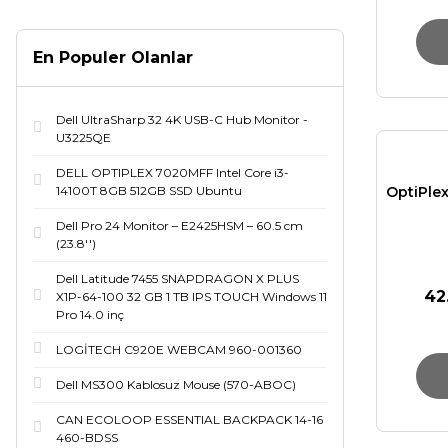
En Populer Olanlar
Dell UltraSharp 32 4K USB-C Hub Monitor -
U3225QE
DELL OPTIPLEX 7020MFF Intel Core i3-
14100T 8GB 512GB SSD Ubuntu
OptiPle
Dell Pro 24 Monitor – E2425HSM – 60.5 cm
(23.8'')
Dell Latitude 7455 SNAPDRAGON X PLUS
42
X1P-64-100 32 GB 1 TB IPS TOUCH Windows 11
Pro 14.0 inç
LOGİTECH C920E WEBCAM 960-001360
Dell MS300 Kablosuz Mouse (570-ABOC)
CAN ECOLOOP ESSENTIAL BACKPACK 14-16
460-BDSS