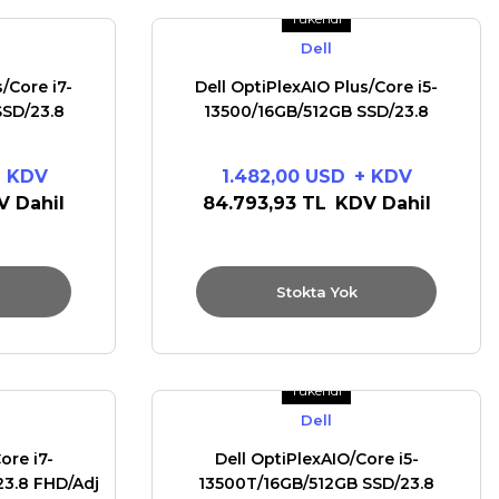
Tükendi
Dell
/Core i7-
Dell OptiPlexAIO Plus/Core i5-
SSD/23.8
13500/16GB/512GB SSD/23.8
Stand/IR
FHD/Integrated/Adj Stand/IR
Pro
Cam/Ubuntu/vPro
+ KDV
1.482,00 USD
+ KDV
V Dahil
84.793,93 TL
KDV Dahil
Stokta Yok
Tükendi
Dell
ore i7-
Dell OptiPlexAIO/Core i5-
23.8 FHD/Adj
13500T/16GB/512GB SSD/23.8