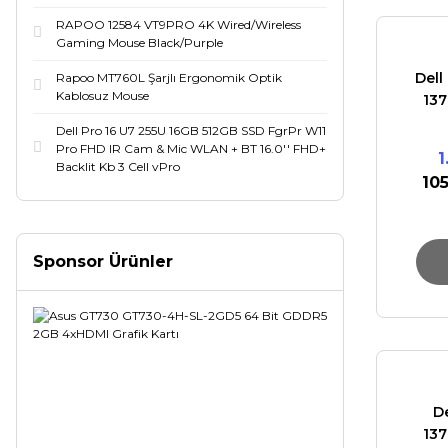
RAPOO 12584 VT9PRO 4K Wired/Wireless
Gaming Mouse Black/Purple
Dell
Rapoo MT760L Şarjlı Ergonomik Optik
Kablosuz Mouse
137
FHD
Dell Pro 16 U7 255U 16GB 512GB SSD FgrPr W11
Pro FHD IR Cam & Mic WLAN + BT 16.0'' FHD+
1
Backlit Kb 3 Cell vPro
10
Sponsor Ürünler
De
137