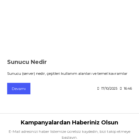
Premium / XPS+GPU
Sunucu Nedir
Sunucu (server) nedir, çeşitleri kullanım alanları ve temel kavramlar
Devamı
17/10/2025
16:46
Kampanyalardan Haberiniz Olsun
E-Mail adresinizi haber listemize ücretsiz kaydedin, bizi takip etmeye
başlayın.