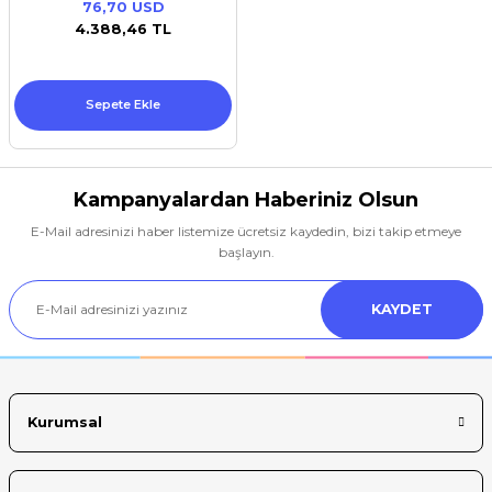
76,70 USD
Premium / XPS+GPU
4.388,46 TL
Sepete Ekle
Kampanyalardan Haberiniz Olsun
E-Mail adresinizi haber listemize ücretsiz kaydedin, bizi takip etmeye
başlayın.
KAYDET
Kurumsal