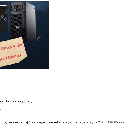
 için kiralama yapın,
z.
 için, hemen
info@bilgisayarmarket.com
yazın veya arayın 0 216 329 95 99 sizi