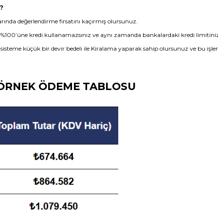
r?
arında değerlendirme fırsatını kaçırmış olursunuz.
cın %100’üne kredi kullanamazsınız ve aynı zamanda bankalardaki kredi limitiniz
 sisteme küçük bir devir bedeli ile Kiralama yaparak sahip olursunuz ve bu işlem kr
JE ÖRNEK ÖDEME TABLOSU