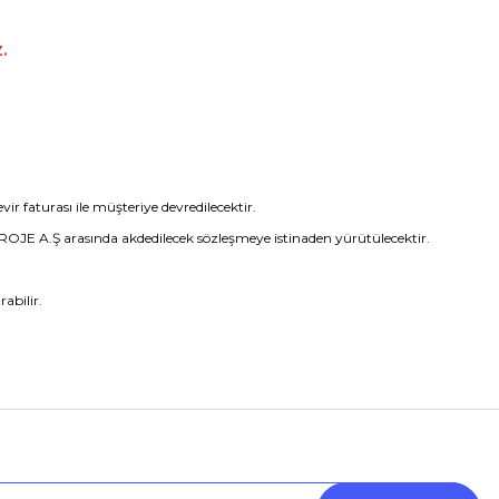
Z.
ir faturası ile müşteriye devredilecektir.
ROJE A.Ş arasında akdedilecek sözleşmeye istinaden yürütülecektir.
abilir.