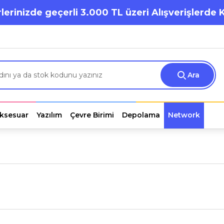
lerinizde geçerli 3.000 TL üzeri Alışverişlerde 
Ara
ksesuar
Yazılım
Çevre Birimi
Depolama
Network