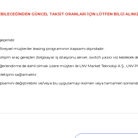
İLECEĞİNDEN GÜNCEL TAKSİT ORANLARI İÇİN LÜTFEN BİLGİ ALINI
eçerlidir
 Bireysel müşteriler leasing programının kapsamı dışındadır.
 araç gereçleri (bilgisayar iş istasyonu server, switch yazıcı vs) kesilecek dev
erlendirme de dahil olmak üzere müşteri ile LNV Market Teknoloji A.Ş., LNV P
letişimi sağlamaktır.
psamını değiştirebilir ve/veya bu uygulamayı kısmen veya tamamen sonlandır