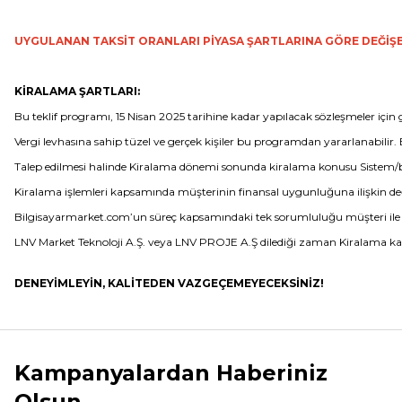
UYGULANAN TAKSİT ORANLARI PİYASA ŞARTLARINA GÖRE DEĞİŞEB
KİRALAMA ŞARTLARI:
Bu teklif programı, 15 Nisan 2025 tarihine kadar yapılacak sözleşmeler için g
Vergi levhasına sahip tüzel ve gerçek kişiler bu programdan yararlanabilir.
Talep edilmesi halinde Kiralama dönemi sonunda kiralama konusu Sistem/bilişim
Kiralama işlemleri kapsamında müşterinin finansal uygunluğuna ilişkin değ
Bilgisayarmarket.com’un süreç kapsamındaki tek sorumluluğu müşteri ile i
LNV Market Teknoloji A.Ş. veya LNV PROJE A.Ş dilediği zaman Kiralama ka
DENEYİMLEYİN, KALİTEDEN VAZGEÇEMEYECEKSİNİZ!
Kampanyalardan Haberiniz
Olsun