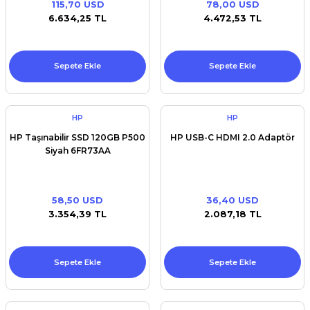
115,70 USD
78,00 USD
Premium / XPS+GPU
6.634,25 TL
4.472,53 TL
Sepete Ekle
Sepete Ekle
HP
HP
HP Taşınabilir SSD 120GB P500
HP USB-C HDMI 2.0 Adaptör
Siyah 6FR73AA
58,50 USD
36,40 USD
3.354,39 TL
2.087,18 TL
Sepete Ekle
Sepete Ekle