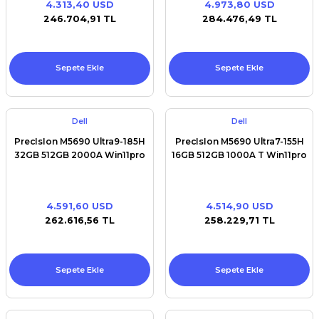
4.313,40 USD
4.973,80 USD
Premium / XPS+GPU
246.704,91 TL
284.476,49 TL
Sepete Ekle
Sepete Ekle
Dell
Dell
PrecIsIon M5690 Ultra9-185H
PrecIsIon M5690 Ultra7-155H
32GB 512GB 2000A Win11pro
16GB 512GB 1000A T Win11pro
4.591,60 USD
4.514,90 USD
262.616,56 TL
258.229,71 TL
Sepete Ekle
Sepete Ekle