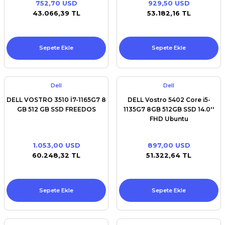
752,70 USD
929,50 USD
Premium / XPS+GPU
43.066,39 TL
53.182,16 TL
Sepete Ekle
Sepete Ekle
Dell
Dell
DELL VOSTRO 3510 İ7-1165G7 8
DELL Vostro 5402 Core i5-
GB 512 GB SSD FREEDOS
1135G7 8GB 512GB SSD 14.0''
FHD Ubuntu
1.053,00 USD
897,00 USD
60.248,32 TL
51.322,64 TL
Sepete Ekle
Sepete Ekle