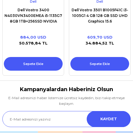
Dell
Dell
Dell Vostro 3400
Dell Vostro 3501 B1005F41C i3-
N4030VN3400EMEA i5-1135G7
1005G1 4 GB 128 GB SSD UHD
8GB 1TB+256SSD NVIDIA
Graphics 15.6
MX330 Freedos
884,00 USD
609,70 USD
50.578,84 TL
34.884,52 TL
Sepete Ekle
Sepete Ekle
Kampanyalardan Haberiniz Olsun
E-Mail adresinizi haber listemize ücretsiz kaydedin, bizi takip etmeye
başlayın.
KAYDET