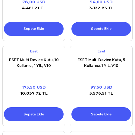
78,00 USD
54,60 USD
Premium / XPS+GPU
4.461,21 TL
3.122,85 TL
Sepete Ekle
Sepete Ekle
Eset
Eset
ESET Multi Device Kutu, 10
ESET Multi Device Kutu, 5
Kullanici, 1 YIL, V10
Kullanici, 1 YIL, V10
175,50 USD
97,50 USD
10.037,72 TL
5.576,51 TL
Sepete Ekle
Sepete Ekle