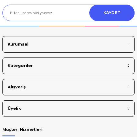
Ürün açıklamasında eksik bilgiler bulunuyor.
KAYDET
Ürün bilgilerinde hatalar bulunuyor.
Ürün fiyatı diğer sitelerden daha pahalı.
Bu ürüne benzer farklı alternatifler olmalı.
Kurumsal
Kategoriler
Gönder
Alışveriş
Üyelik
Müşteri Hizmetleri