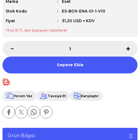
Marka
Eset
Premium / XPS+GPU
Stok Kodu
ES-BOX-ENA-01-1-V10
Fiyat
31,20 USD + KDV
*342,15 TL den başlayan taksitlerle!
Sepete Ekle
Yorum Yaz
Tavsiye Et
Karşılaştır
Ürün Bilgisi