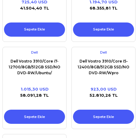
725,40 USD
1.194,70 USD
Premium / XPS+GPU
41.504,40 TL
68.355,81 TL
Sepete Ekle
Sepete Ekle
Dell
Dell
Dell Vostro 3910/Core i7-
Dell Vostro 3910/Core I5-
12700/8GB/512GB SSD/NO
12400/8GB/512GB SSD/NO
DVD-RW/Ubuntu/
DVD-RW/Wpro
1.015,30 USD
923,00 USD
58.091,28 TL
52.810,26 TL
Sepete Ekle
Sepete Ekle