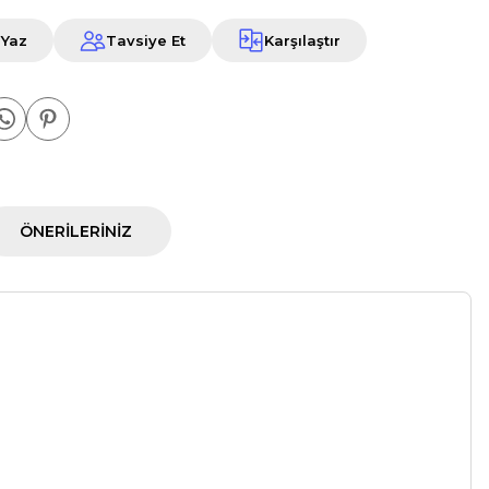
 Yaz
Tavsiye Et
Karşılaştır
ÖNERILERINIZ