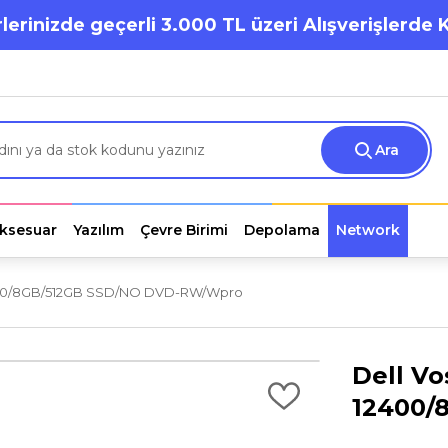
lerinizde geçerli 3.000 TL üzeri Alışverişlerde 
Ara
ksesuar
Yazılım
Çevre Birimi
Depolama
Network
12400/8GB/512GB SSD/NO DVD-RW/Wpro
Dell Vo
12400/