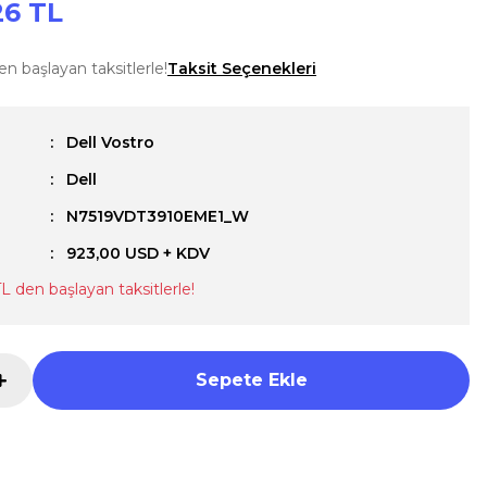
26 TL
en başlayan taksitlerle!
Taksit Seçenekleri
Dell Vostro
Dell
u
N7519VDT3910EME1_W
923,00 USD + KDV
TL den başlayan taksitlerle!
Sepete Ekle