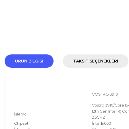
ÜRÜN BILGISI
TAKSIT SEÇENEKLERI
VOSTRO 3910
Vostro 3910/Core 
12th Gen Intel(R) C
İşlemci
2.5GHZ
Chipset
İntel B660