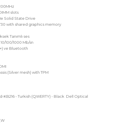
3200MHz
DIMM slots
e Solid State Drive
 730 with shared graphics memory
ksek Tanımlı ses
 10/100/1000 Mb/sn
g+) ve Bluetooth
HDMI
sis (Silver mesh) with TPM
-KB216 - Turkish (QWERTY) - Black Dell Optical
i
_W