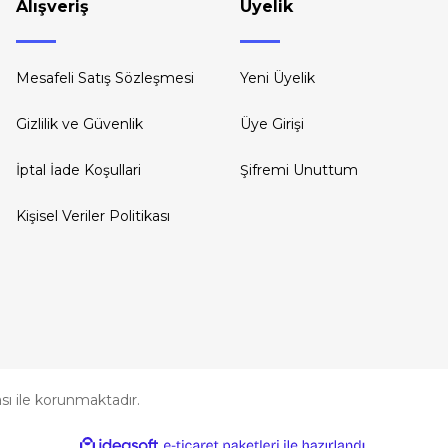
Alışveriş
Üyelik
Mesafeli Satış Sözleşmesi
Yeni Üyelik
Gizlilik ve Güvenlik
Üye Girişi
İptal İade Koşullari
Şifremi Unuttum
Kişisel Veriler Politikası
kası ile korunmaktadır.
ile
ideasoft
e-