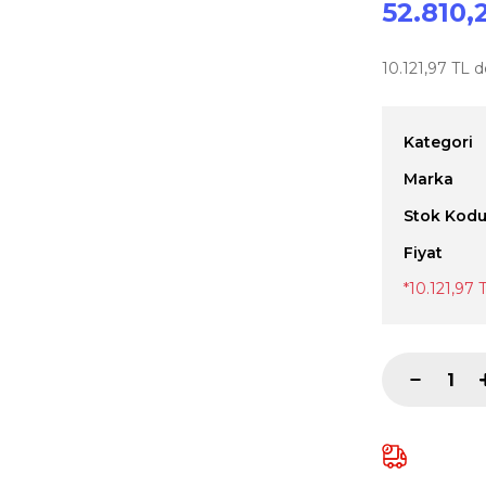
52.810,
10.121,97 TL d
Kategori
Marka
Stok Kod
Fiyat
*10.121,97 