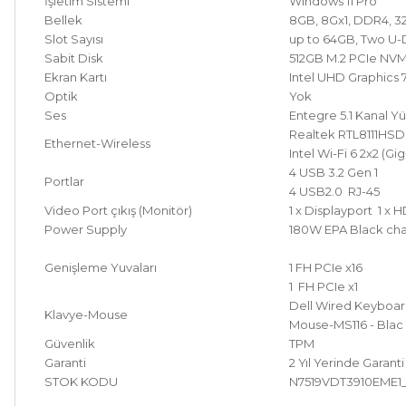
İşletim Sistemi
Windows 11 Pro
Bellek
8GB, 8Gx1, DDR4, 
Slot Sayısı
up to 64GB, Two U-
Sabit Disk
512GB M.2 PCIe NVM
Ekran Kartı
Intel UHD Graphics
Optik
Yok
Ses
Entegre 5.1 Kanal Yü
Realtek RTL8111HSD
Ethernet-Wireless
Intel Wi-Fi 6 2x2 (Gi
4 USB 3.2 Gen 1
Portlar
4 USB2.0 RJ-45
Video Port çıkış (Monitör)
1 x Displayport 1 x 
Power Supply
180W EPA Black chas
Genişleme Yuvaları
1 FH PCIe x16
1 FH PCIe x1
Dell Wired Keyboard
Klavye-Mouse
Mouse-MS116 - Blac
Güvenlik
TPM
Garanti
2 Yıl Yerinde Garant
STOK KODU
N7519VDT3910EME1