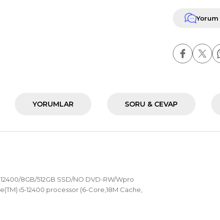
Yorum
YORUMLAR
SORU & CEVAP
I5-12400/8GB/512GB SSD/NO DVD-RW/Wpro
ore(TM) i5-12400 processor (6-Core,18M Cache,