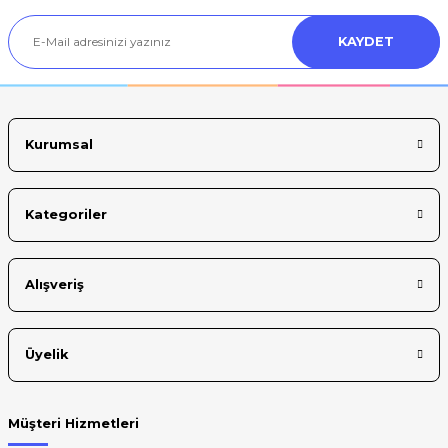
Ürün açıklamasında eksik bilgiler bulunuyor.
KAYDET
Ürün bilgilerinde hatalar bulunuyor.
Ürün fiyatı diğer sitelerden daha pahalı.
Bu ürüne benzer farklı alternatifler olmalı.
Kurumsal
Kategoriler
Gönder
Alışveriş
Üyelik
Müşteri Hizmetleri