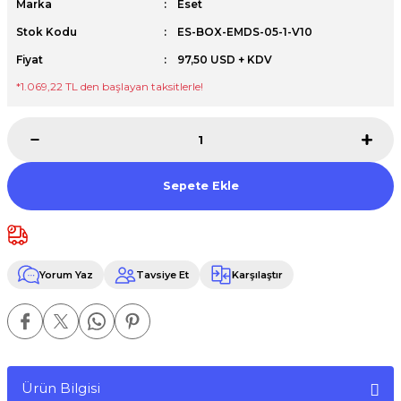
Marka
Eset
Premium / XPS+GPU
Stok Kodu
ES-BOX-EMDS-05-1-V10
Fiyat
97,50 USD + KDV
*1.069,22 TL den başlayan taksitlerle!
Sepete Ekle
Yorum Yaz
Tavsiye Et
Karşılaştır
Ürün Bilgisi