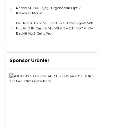
Rapoo MT760L Şarjlı Ergonomik Optik
Kablosuz Mouse
Dell Pro 16 U7 255U 16GB 512GB SSD FgrPr W11
Pro FHD IR Cam & Mic WLAN + BT 16.0'' FHD+
Backlit Kb 3 Cell vPro
Sponsor Ürünler