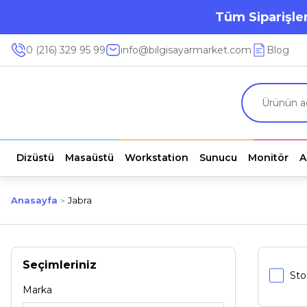
Tüm Siparişler
0 (216) 329 95 99
info@bilgisayarmarket.com
Blog
Dizüstü
Masaüstü
Workstation
Sunucu
Monitör
A
Anasayfa
Jabra
Seçimleriniz
Sto
Marka