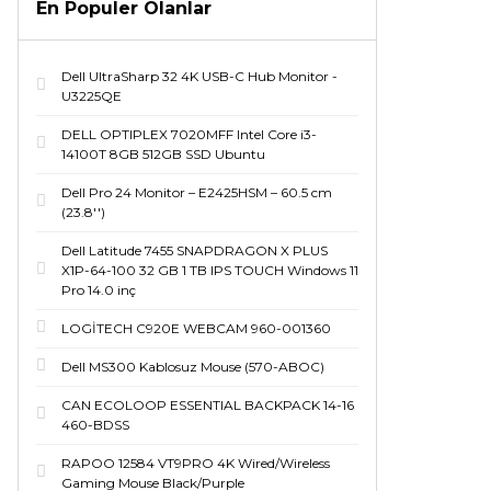
En Populer Olanlar
Dell UltraSharp 32 4K USB-C Hub Monitor -
U3225QE
DELL OPTIPLEX 7020MFF Intel Core i3-
14100T 8GB 512GB SSD Ubuntu
Dell Pro 24 Monitor – E2425HSM – 60.5 cm
(23.8'')
Dell Latitude 7455 SNAPDRAGON X PLUS
X1P-64-100 32 GB 1 TB IPS TOUCH Windows 11
Pro 14.0 inç
LOGİTECH C920E WEBCAM 960-001360
Dell MS300 Kablosuz Mouse (570-ABOC)
CAN ECOLOOP ESSENTIAL BACKPACK 14-16
460-BDSS
RAPOO 12584 VT9PRO 4K Wired/Wireless
Gaming Mouse Black/Purple