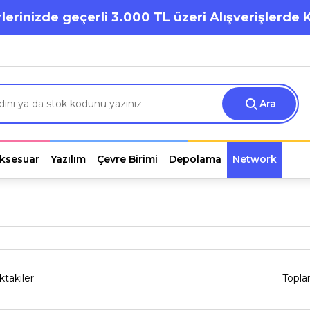
lerinizde geçerli 3.000 TL üzeri Alışverişlerde 
Ara
ksesuar
Yazılım
Çevre Birimi
Depolama
Network
ktakiler
Topla