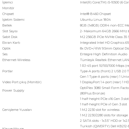
İşlemci
Intel(R) Core(TM) i5-10500 (6 
Monitör
Chipset
Intel® B460 Chipset
İşletim Sistemi
Ubuntu Linux 18.04
Bellek
8GB (1x8GB) DDR4 non-ECC M
Slot Sayısı
2- Maksimum 64GB 2666 MHz 
Sabit Disk
M.2 256GB PCIe NVMe Class 35 S
Ekran Kartı
Integrated Intel HD Graphics 61
Optik
8x DVD+/-RW 9.5mm Optical Dis
Ses
Entegre High Definition Audio
Ethernet-Wireless
Tümleşik Realtek Ethernet LAN 
1 RJ-45 port 10/100/1000 Mbps (r
Portlar
Type-A ports (front) 2 USB 2.0
Gen 1 Type-A ports (rear) 1 Univ
Video Port çıkış (Monitör)
1 DisplayPort 1.4 port (rear) 1 HD
OptiPlex 3080 Small Form Facto
Power Supply
(80Plus Bronze)
1 half-height PCIe x16 Gen 3 slot
1 half-height PCIe x1 Gen 3 slot
Genişleme Yuvaları
1 M.2 2230 slot for wireless
1 M.2 2230/2280 slots for storage
2 SATA slots - 1x3.5” HDD or 1x2
Turkish (QWERTY) Dell KB212-B
Klavye-Mouse