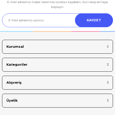
E-Mail adresinizi haber listemize ücretsiz kaydedin, bizi takip etmeye
Ürün resmi kalitesiz, bozuk veya görüntülenemiyor.
başlayın.
Ürün açıklamasında eksik bilgiler bulunuyor.
KAYDET
Ürün bilgilerinde hatalar bulunuyor.
Ürün fiyatı diğer sitelerden daha pahalı.
Bu ürüne benzer farklı alternatifler olmalı.
Kurumsal
Kategoriler
Gönder
Alışveriş
Üyelik