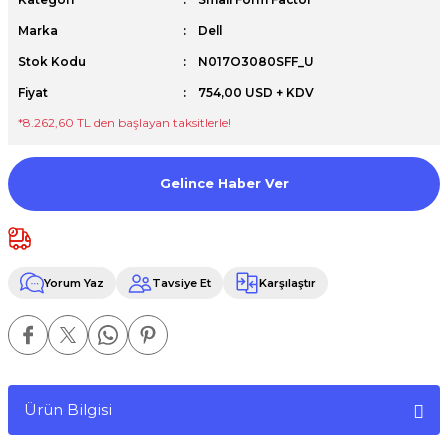
Premium / XPS+GPU
Marka
Dell
Stok Kodu
N017O3080SFF_U
Fiyat
754,00 USD + KDV
*8.262,60 TL den başlayan taksitlerle!
Gelince Haber Ver
Yorum Yaz
Tavsiye Et
Karşılaştır
Ürün Bilgisi