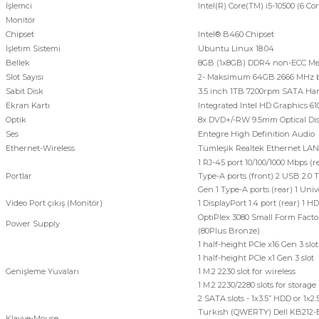
İşlemci
Intel(R) Core(TM) i5-10500 (6 
Monitör
Chipset
Intel® B460 Chipset
İşletim Sistemi
Ubuntu Linux 18.04
Bellek
8GB (1x8GB) DDR4 non-ECC M
Slot Sayısı
2- Maksimum 64GB 2666 MHz 
Sabit Disk
3.5 inch 1TB 7200rpm SATA Har
Ekran Kartı
Integrated Intel HD Graphics 61
Optik
8x DVD+/-RW 9.5mm Optical Dis
Ses
Entegre High Definition Audio
Ethernet-Wireless
Tümleşik Realtek Ethernet LAN 
1 RJ-45 port 10/100/1000 Mbps (r
Portlar
Type-A ports (front) 2 USB 2.0
Gen 1 Type-A ports (rear) 1 Univ
Video Port çıkış (Monitör)
1 DisplayPort 1.4 port (rear) 1 HD
OptiPlex 3080 Small Form Facto
Power Supply
(80Plus Bronze)
1 half-height PCIe x16 Gen 3 slot
1 half-height PCIe x1 Gen 3 slot
Genişleme Yuvaları
1 M.2 2230 slot for wireless
1 M.2 2230/2280 slots for storage
2 SATA slots - 1x3.5” HDD or 1x2
Turkish (QWERTY) Dell KB212-B
Klavye-Mouse