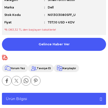
Premium / XPS+GPU
Marka
Dell
Stok Kodu
N013O3080SFF_U
Fiyat
737,10 USD + KDV
*8.083,32 TL den başlayan taksitlerle!
Gelince Haber Ver
Yorum Yaz
Tavsiye Et
Karşılaştır
Ürün Bilgisi