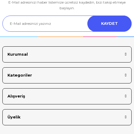
E-Mail adresinizi haber listemize ücretsiz kaydedin, bizi takip etmeye
Ürün resmi kalitesiz, bozuk veya görüntülenemiyor.
başlayın.
Ürün açıklamasında eksik bilgiler bulunuyor.
KAYDET
Ürün bilgilerinde hatalar bulunuyor.
Ürün fiyatı diğer sitelerden daha pahalı.
Bu ürüne benzer farklı alternatifler olmalı.
Kurumsal
Kategoriler
Gönder
Alışveriş
Üyelik