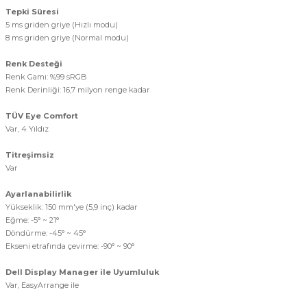
Tepki Süresi
5 ms griden griye (Hızlı modu)
8 ms griden griye (Normal modu)
Renk Desteği
Renk Gamı: %99 sRGB
Renk Derinliği: 16,7 milyon renge kadar
TÜV Eye Comfort
Var, 4 Yıldız
Titreşimsiz
Var
Ayarlanabilirlik
Yükseklik: 150 mm'ye (5,9 inç) kadar
Eğme: -5° ~ 21°
Döndürme: -45° ~ 45°
Ekseni etrafında çevirme: -90° ~ 90°
Dell Display Manager ile Uyumluluk
Var, EasyArrange ile