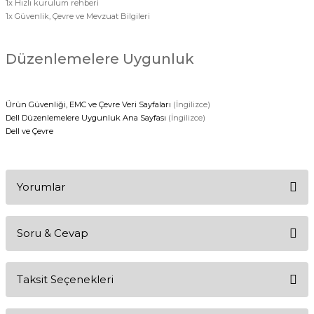
1x Hızlı kurulum rehberi
1x Güvenlik, Çevre ve Mevzuat Bilgileri
Düzenlemelere Uygunluk
Ürün Güvenliği, EMC ve Çevre Veri Sayfaları
(İngilizce)
Dell Düzenlemelere Uygunluk Ana Sayfası
(İngilizce)
Dell ve Çevre
Yorumlar
Soru & Cevap
Bu ürüne ilk yorumu siz yapın!
Taksit Seçenekleri
Yorum Yaz
Ürün hakkında henüz soru sorulmamış.