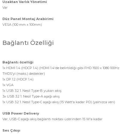
Uzaktan Varlık Yönetimi
Var
Düz Panel Montaj Arabirimi
VESA (100 mm x 100mm)
Bağlantı Özelliği
Bağlantı özelliği
1x HDMI 1.4 (HDCP 1.4) (HDMI 1.4'de belirtildiği gibi FHD 1920 x 1080 100Hz
TMDS'yi (maks.) destekler)
1x DP 1.2 (HDCP 1.4)
1x VGA
1x USB 3.2 1. Nesil Type-B yukarı akış
3x USB 3.2 1. Nesil Type-A aşağı akış
1x USB 3.2 1. Nesil Type-C aşağı akış (15 Watt'a kadar PD) (yalnızca veri)
USB Power Delivery
Var, USB-C aşağı akış bağlantı noktası üzerinden 15 W'a kadar
Ses Çıkışı