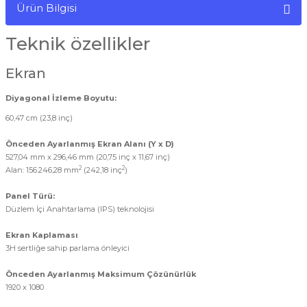
Ürün Bilgisi
Teknik özellikler
Ekran
Diyagonal İzleme Boyutu:
60,47 cm (23,8 inç)
Önceden Ayarlanmış Ekran Alanı (Y x D)
527,04 mm x 296,46 mm (20,75 inç x 11,67 inç)
2
2
Alan: 156.246,28 mm
(242,18 inç
)
Panel Türü:
Düzlem İçi Anahtarlama (IPS) teknolojisi
Ekran Kaplaması
3H sertliğe sahip parlama önleyici
Önceden Ayarlanmış Maksimum Çözünürlük
1920 x 1080