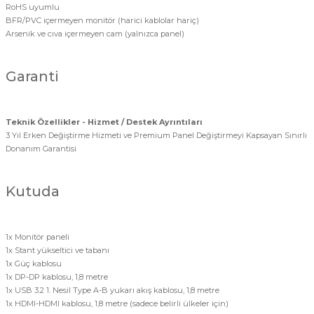
RoHS uyumlu
BFR/PVC içermeyen monitör (harici kablolar hariç)
Arsenik ve cıva içermeyen cam (yalnızca panel)
Garanti
Teknik Özellikler - Hizmet / Destek Ayrıntıları
3 Yıl Erken Değiştirme Hizmeti ve Premium Panel Değiştirmeyi Kapsayan Sınırlı
Donanım Garantisi
Kutuda
1x Monitör paneli
1x Stant yükseltici ve tabanı
1x Güç kablosu
1x DP-DP kablosu, 1,8 metre
1x USB 3.2 1. Nesil Type A-B yukarı akış kablosu, 1,8 metre
1x HDMI-HDMI kablosu, 1,8 metre (sadece belirli ülkeler için)