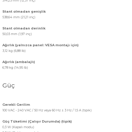
314,23 mm (12,37 inç)
Stant olmadan genişlik
538,64 mm (21,21 inç)
Stant olmadan derinlik
50,03 mm (1,97 inç)
Ağırlık (yalnızca panel: VESA montajı için)
3,12 kg (6,88 lb)
Ağırlık (ambalajlı)
6,78 kg (14,95 lb)
Güç
Gerekli Gerilim
100 VAC - 240 VAC / 50 Hz veya 60 Hz ± 3 Hz / 1,5 A (tipik)
Güç Tüketimi (Çalışır Durumda) (tipik)
0,3 W (Kapalı modu)