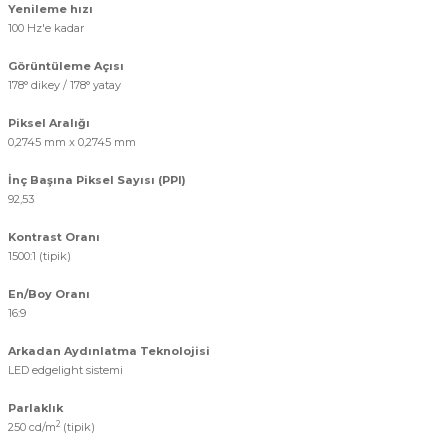
Yenileme hızı
100 Hz'e kadar
Görüntüleme Açısı
178° dikey / 178° yatay
Piksel Aralığı
0,2745 mm x 0,2745 mm
İnç Başına Piksel Sayısı (PPI)
92,53
Kontrast Oranı
1500:1 (tipik)
En/Boy Oranı
16:9
Arkadan Aydınlatma Teknolojisi
LED edgelight sistemi
Parlaklık
2
250 cd/m
(tipik)