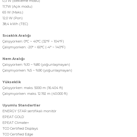
0,3 W (Bekleme modu)
11,7W (Açık modu)
65 W (Maks.)
12,0 W (Pon)
38,4 kWh (TEC)
Sıcaklık Aralığı
Çalışıyorken: 0°C ~ 40°C (32°F ~ 104°F)
Çalışmıyorken: -20° ~ 60°C (-4° ~ 140°F)
Nem Aralığı
Çalışıyorken: %10 ~ %80 (yoğunlaşmayan)
Çalışmıyorken: %5 ~ %90 (yoğunlaşmayan)
Yükseklik
Çalışıyorken: maks. 5000 m (16.404 ft)
Çalışmıyorken: maks. 12.192 m (40.000 ft)
Uyumlu Standartlar
ENERGY STAR sertifikalı monitör
EPEAT GOLD
EPEAT Climate+
TCO Certified Displays
TCO Certified Edge