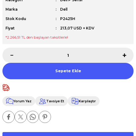
Premium / XPS+GPU
Marka
Dell
Stok Kodu
P2425H
Fiyat
213,07 USD + KDV
*2.266,51 TL den başlayan taksitlerle!
Sepete Ekle
Yorum Yaz
Tavsiye Et
Karşılaştır