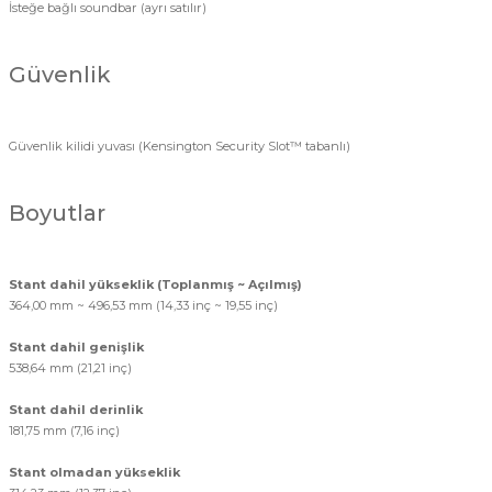
İsteğe bağlı soundbar (ayrı satılır)
Güvenlik
Güvenlik kilidi yuvası (Kensington Security Slot™ tabanlı)
Boyutlar
Stant dahil yükseklik (Toplanmış ~ Açılmış)
364,00 mm ~ 496,53 mm (14,33 inç ~ 19,55 inç)
Stant dahil genişlik
538,64 mm (21,21 inç)
Stant dahil derinlik
181,75 mm (7,16 inç)
Stant olmadan yükseklik