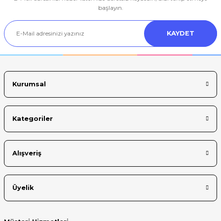
Ürün resmi kalitesiz, bozuk veya görüntülenemiyor.
başlayın.
Ürün açıklamasında eksik bilgiler bulunuyor.
KAYDET
Ürün bilgilerinde hatalar bulunuyor.
Ürün fiyatı diğer sitelerden daha pahalı.
Bu ürüne benzer farklı alternatifler olmalı.
Kurumsal
Kategoriler
Gönder
Alışveriş
Üyelik