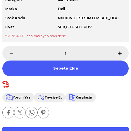
Premium / XPS+GPU
Marka
Dell
Stok Kodu
N6001VDT3030MTEMEA01_UBU
Fiyat
508,69 USD + KDV
*5.578,49 TL den başlayan taksitlerle!
Sepete Ekle
Yorum Yaz
Tavsiye Et
Karşılaştır