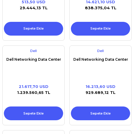
513,50 USD
14.621,10 USD
Premium / XPS+GPU
29.444,13 TL
838.375,04 TL
Sepete Ekle
Sepete Ekle
Dell
Dell
Dell Networking Data Center
Dell Networking Data Center
21.617,70 USD
16.213,60 USD
1.239.560,65 TL
929.689,12 TL
Sepete Ekle
Sepete Ekle