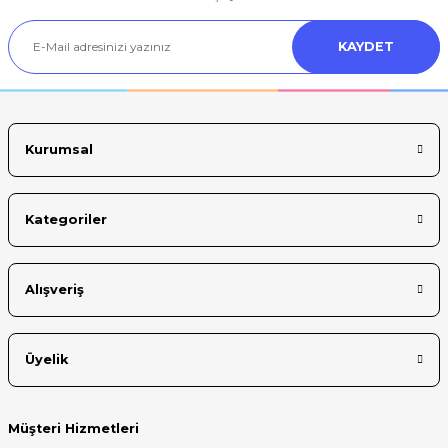
Ürün açıklamasında eksik bilgiler bulunuyor.
KAYDET
Ürün bilgilerinde hatalar bulunuyor.
Ürün fiyatı diğer sitelerden daha pahalı.
Bu ürüne benzer farklı alternatifler olmalı.
Kurumsal
Kategoriler
Gönder
Alışveriş
Üyelik
Müşteri Hizmetleri