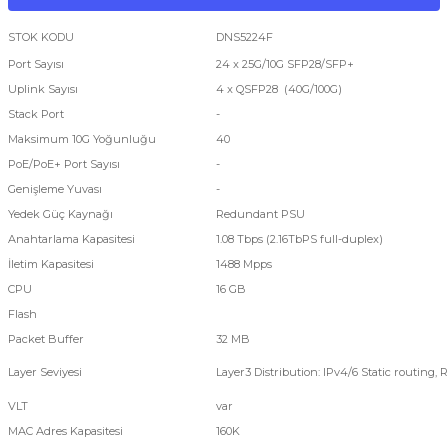
STOK KODU
DNS5224F
Port Sayısı
24 x 25G/10G SFP28/SFP+
Uplink Sayısı
4 x QSFP28 (40G/100G)
Stack Port
-
Maksimum 10G Yoğunluğu
40
PoE/PoE+ Port Sayısı
-
Genişleme Yuvası
-
Yedek Güç Kaynağı
Redundant PSU
Anahtarlama Kapasitesi
1.08 Tbps (2.16TbPS full-duplex)
İletim Kapasitesi
1488 Mpps
CPU
16 GB
Flash
Packet Buffer
32 MB
Layer Seviyesi
Layer3 Distribution: IPv4/6 Static routing
VLT
var
MAC Adres Kapasitesi
160K