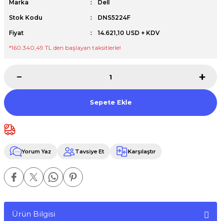
Marka
Dell
Premium / XPS+GPU
Stok Kodu
DNS5224F
Fiyat
14.621,10 USD + KDV
*160.340,49 TL den başlayan taksitlerle!
Sepete Ekle
Yorum Yaz
Tavsiye Et
Karşılaştır
Ürün Bilgisi