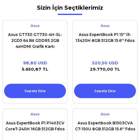
Sizin İçin Seçtiklerimiz
Asus
Asus
Asus GT730 GT730-4H-SL-
Asus ExpertBook P1 15'' İ5-
2GD5 64 Bit GDDR5 2GB
13420H 8GB 512GB 15.6'' Fdos
4xHDMI Grafik Kartı
98,80 USD
520,50 USD
5.650,87 TL
29.770,00 TL
Sepete Ekle
Sepete Ekle
Asus
Asus
Asus ExpertBook P1 P1403CV
Asus Expertbook B1503CVA
Core7-240H 16GB 512GB Fdos
C7-150U 8GB 512GB 15.6'' Fdos