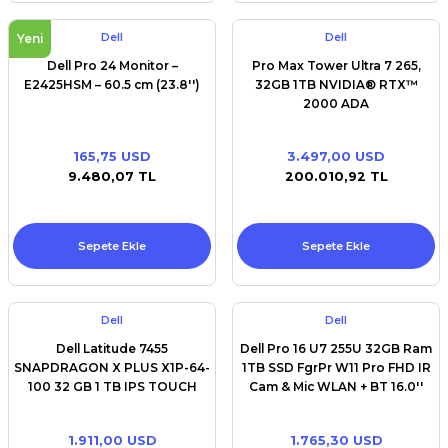
Dell
Dell
Yeni
Dell Pro 24 Monitor –
Pro Max Tower Ultra 7 265,
E2425HSM – 60.5 cm (23.8'')
32GB 1TB NVIDIA® RTX™
2000 ADA
165,75 USD
3.497,00 USD
9.480,07 TL
200.010,92 TL
Sepete Ekle
Sepete Ekle
Dell
Dell
Dell Latitude 7455
Dell Pro 16 U7 255U 32GB Ram
SNAPDRAGON X PLUS X1P-64-
1TB SSD FgrPr W11 Pro FHD IR
100 32 GB 1 TB IPS TOUCH
Cam & Mic WLAN + BT 16.0''
Windows 11 Pro 14.0 inç
FHD+ Backlit Kb 3 Cell v Pro
1.911,00 USD
1.765,30 USD