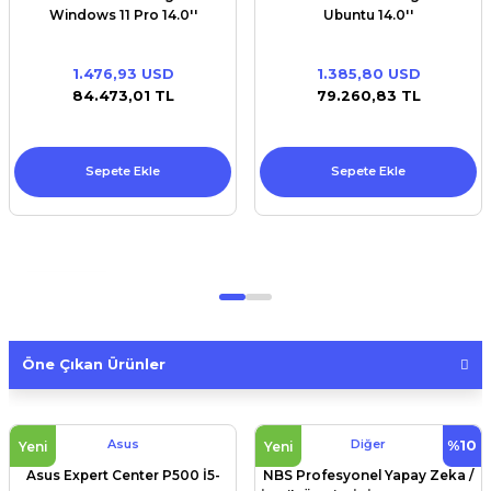
Windows 11 Pro 14.0''
Ubuntu 14.0''
1.476,93 USD
1.385,80 USD
84.473,01 TL
79.260,83 TL
Sepete Ekle
Sepete Ekle
Dock
Stations
Ürünleri İncele
Öne Çıkan Ürünler
Yeni Ürün Çeşitleri
Popüler Ürün Çeşitleri
İndirimli Ürünler
Asus
Diğer
%10
Yeni
Yeni
Asus Expert Center P500 İ5-
NBS Profesyonel Yapay Zeka /