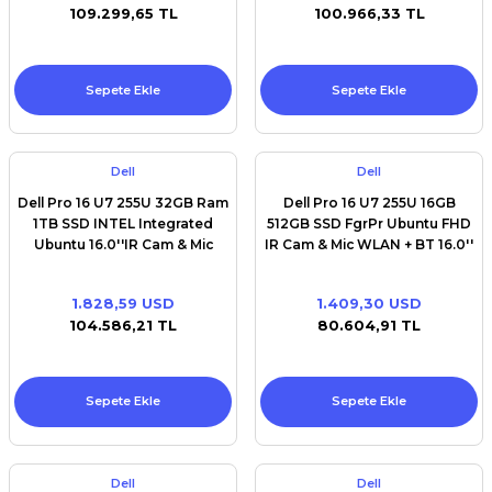
109.299,65 TL
100.966,33 TL
Sepete Ekle
Sepete Ekle
Dell
Dell
Dell Pro 16 U7 255U 32GB Ram
Dell Pro 16 U7 255U 16GB
1TB SSD INTEL Integrated
512GB SSD FgrPr Ubuntu FHD
Ubuntu 16.0''IR Cam & Mic
IR Cam & Mic WLAN + BT 16.0''
WLAN FgrPr +BT FHD+ Backlit
FHD+ Backlit Kb 3 Cell vPro
Kb 3 Cell vPro
1.828,59 USD
1.409,30 USD
104.586,21 TL
80.604,91 TL
Sepete Ekle
Sepete Ekle
Dell
Dell