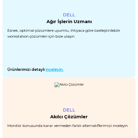
Premium / XPS+GPU
DELL
Ağır İşlerin Uzmanı
Esnek, optimal çözümlere uyumlu, ihtiyaca göre özelleştirilebilir
workstation çözümleri için bize ulaşın.
Ürünlerimizi detaylı
inceleyin.
DELL
Akılcı Çözümler
Monitör konusunda karar vermeden farklı alternatiflerimizi inceleyin