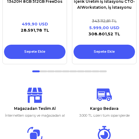
13420H 8GB 512GB FreeDos
İçerik Üretim İş İstasyonu CTO-
AIWorkstation, İş İstasyonu
343.112,81 TL
499,90 USD
5.999,00 USD
28.591,78 TL
308.801,52 TL
Sepete Ekle
Sepete Ekle
Dell
Asus
Diğer
Yeni
Yeni
Yeni
Asus Expert Center P500 İ5-13420H 8GB 512GB FreeDos
Dell UltraSharp 32 4K USB-C Hub Monitor - U3225QE
NBS Profesyonel Yapay Zeka / İçerik Üretim İş İstasyonu CTO-AIWork
Mağazadan Teslim Al
Kargo Bedava
İnternetten sipariş ve mağazadan al
3.000 TL üzeri tüm siparişlerde
343.112,81 TL
1.295,45 USD
499,90 USD
5.999,00 USD
74.093,26 TL
28.591,78 TL
308.801,52 TL