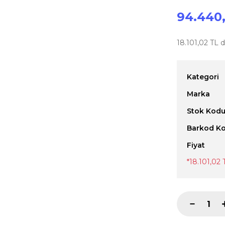
94.440,
18.101,02 TL d
Kategori
Marka
Stok Kod
Barkod K
Fiyat
*18.101,02 