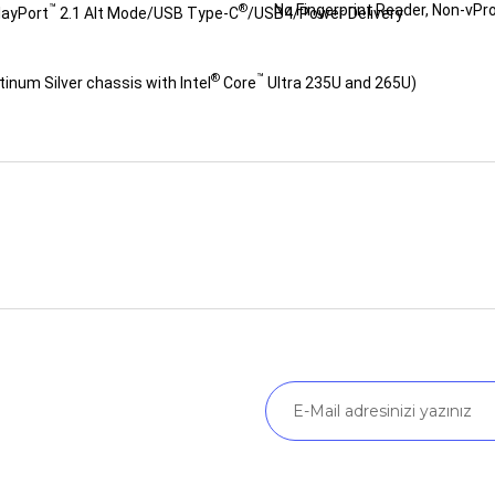
™
®
No Fingerprint Reader, Non-vPr
layPort
2.1 Alt Mode/USB Type-C
/USB4/Power Delivery
®
™
inum Silver chassis with Intel
Core
Ultra 235U and 265U)
nularda yetersiz gördüğünüz noktaları öneri formunu kullanarak tarafımız
Ürün hakkında henüz soru sorulmamış.
Bu ürüne ilk yorumu siz yapın!
Yorum Yaz
Soru Sor