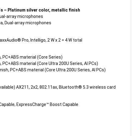
s – Platinum silver color, metallic finish
ual-array microphones
ra, Dual-array microphones
xAudio® Pro, Intelligo, 2 W x 2 = 4 W total
h, PC+ABS material (Core Series)
h, PC+ABS material (Core Ultra 200U Series, AI PCs)
finish, PC+ABS material (Core Ultra 200U Series, AI PCs)
vailable) AX211, 2x2, 802.11ax, Bluetooth® 5.3 wireless card
 Capable, ExpressCharge™ Boost Capable