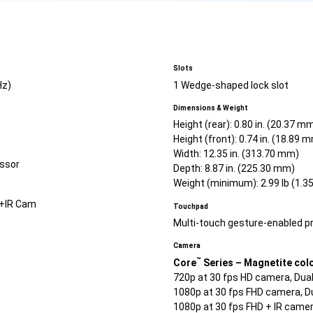
Slots
Hz)
1 Wedge-shaped lock slot
Dimensions & Weight
Height (rear): 0.80 in. (20.37 m
Height (front): 0.74 in. (18.89 
Width: 12.35 in. (313.70 mm)
essor
Depth: 8.87 in. (225.30 mm)
Weight (minimum): 2.99 lb (1.35
D+IR Cam
Touchpad
Multi-touch gesture-enabled pr
Camera
™
Core
Series – Magnetite colo
720p at 30 fps HD camera, Dua
1080p at 30 fps FHD camera, D
1080p at 30 fps FHD + IR came