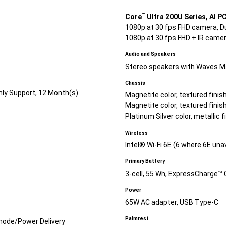
™
Core
Ultra 200U Series, AI PC
1080p at 30 fps FHD camera, D
1080p at 30 fps FHD + IR came
Audio and Speakers
Stereo speakers with Waves Max
Chassis
nly Support, 12 Month(s)
Magnetite color, textured finis
Magnetite color, textured finis
Platinum Silver color, metallic 
Wireless
Intel® Wi-Fi 6E (6 where 6E una
Primary Battery
3-cell, 55 Wh, ExpressCharge™
Power
65W AC adapter, USB Type-C
Palmrest
mode/Power Delivery