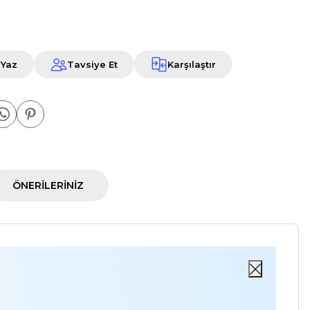
 Yaz
Tavsiye Et
Karşılaştır
ÖNERILERINIZ