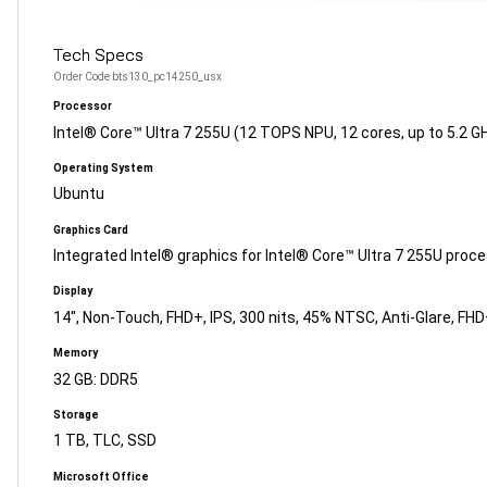
Tech Specs
Order Code bts130_pc14250_usx
Processor
Intel® Core™ Ultra 7 255U (12 TOPS NPU, 12 cores, up to 5.2 G
Operating System
Ubuntu
Graphics Card
Integrated Intel® graphics for Intel® Core™ Ultra 7 255U proc
Display
14", Non-Touch, FHD+, IPS, 300 nits, 45% NTSC, Anti-Glare, FH
Memory
32 GB: DDR5
Storage
1 TB, TLC, SSD
Microsoft Office