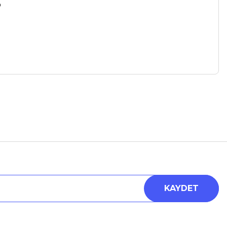
o
a iletebilirsiniz.
KAYDET