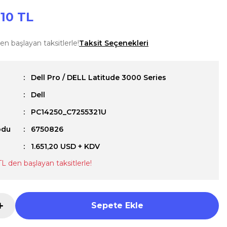
10 TL
en başlayan taksitlerle!
Taksit Seçenekleri
Dell Pro / DELL Latitude 3000 Series
Dell
u
PC14250_C7255321U
odu
6750826
1.651,20 USD + KDV
TL den başlayan taksitlerle!
Sepete Ekle