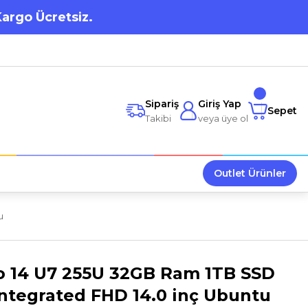
Kargo Ücretsiz.
Sipariş
Giriş Yap
Sepet
Takibi
veya üye ol
Outlet Ürünler
u
ro 14 U7 255U 32GB Ram 1TB SSD
ntegrated FHD 14.0 inç Ubuntu