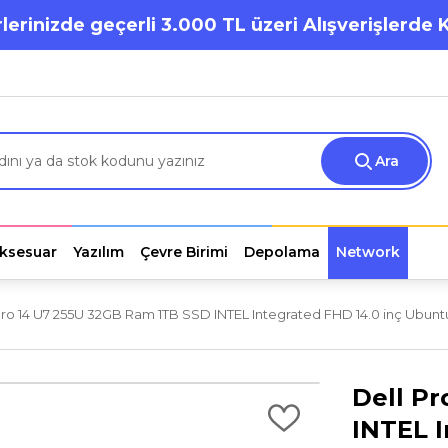
lerinizde geçerli 3.000 TL üzeri Alışverişlerde 
Ara
ksesuar
Yazılım
Çevre Birimi
Depolama
Network
Pro 14 U7 255U 32GB Ram 1TB SSD INTEL Integrated FHD 14.0 inç Ubunt
Dell P
INTEL I