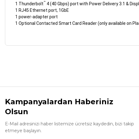
™
1 Thunderbolt
4 (40 Gbps) port with Power Delivery 3.1 & Disp
1 RJ45 Ethernet port, 1GbE
1 power-adapter port
1 Optional Contacted Smart Card Reader (only available on Plat
Bu ürünün fiyat bilgisi, resim, ürün açıklamalarında ve diğer ko
Görüş ve önerileriniz için teşekkür ederiz.
Ürün resmi kalitesiz, bozuk veya görüntülenemiyor.
Ürün açıklamasında eksik bilgiler bulunuyor.
Kampanyalardan Haberiniz
Ürün bilgilerinde hatalar bulunuyor.
Olsun
Ürün fiyatı diğer sitelerden daha pahalı.
Bu ürüne benzer farklı alternatifler olmalı.
E-Mail adresinizi haber listemize ücretsiz kaydedin, bizi takip
etmeye başlayın.