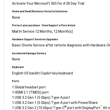
Activate Your Microsoft 365 For A 30 Day Trial
Home and Small Business Security Solutions
None
Protect your purchase - View Support offers below
Mail In Service 12 Months, 12 Month(s)
Hardware Support Services Upgrades
Basic Onsite Service after remote diagnosis with Hardware-O
Accidental Damage Service
None
Keyboard
English US backlit Copilot key keyboard
Ports
1 Global headset port
1 HDMI 2.1 (TMDS) port
1 USB 3.2 Gen 1 (5 Gbps) Type-A port
1 USB 3.2 Gen 1 (5 Gbps) Type-A port with PowerShare
®
™
1 USB 3.2 Gen 2 (10 Gbps) Type-C
port with DisplayPort
Alt 