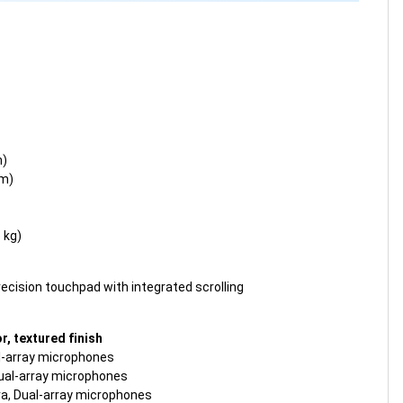
m)
mm)
 kg)
ecision touchpad with integrated scrolling
r, textured finish
l-array microphones
ual-array microphones
ra, Dual-array microphones