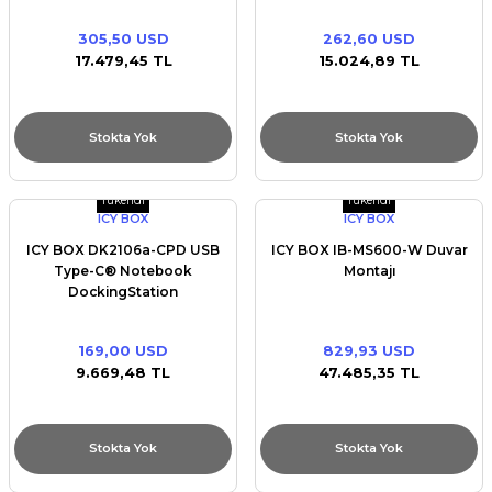
305,50 USD
262,60 USD
17.479,45 TL
15.024,89 TL
Stokta Yok
Stokta Yok
Tükendi
Tükendi
ICY BOX
ICY BOX
ICY BOX DK2106a-CPD USB
ICY BOX IB-MS600-W Duvar
Type-C® Notebook
Montajı
DockingStation
169,00 USD
829,93 USD
9.669,48 TL
47.485,35 TL
Stokta Yok
Stokta Yok