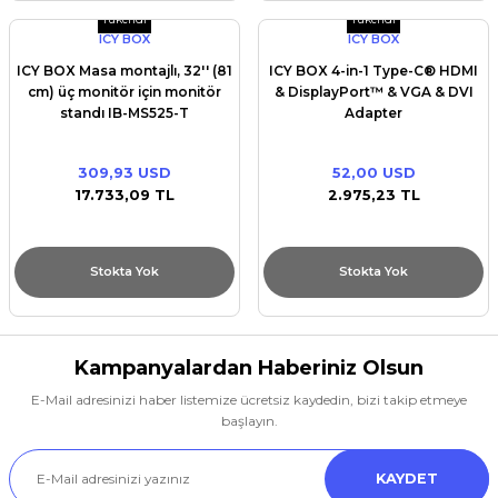
Tükendi
Tükendi
ICY BOX
ICY BOX
ICY BOX Masa montajlı, 32'' (81
ICY BOX 4-in-1 Type-C® HDMI
cm) üç monitör için monitör
& DisplayPort™ & VGA & DVI
standı IB-MS525-T
Adapter
309,93 USD
52,00 USD
17.733,09 TL
2.975,23 TL
Stokta Yok
Stokta Yok
Kampanyalardan Haberiniz Olsun
E-Mail adresinizi haber listemize ücretsiz kaydedin, bizi takip etmeye
başlayın.
KAYDET