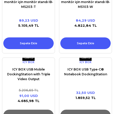
monitör için monitör standı IB-
monitör için monitör standı IB-
MS203-T
MS103-W
89,23 USD
84,29 USD
5.105,49 TL
4.822,84 TL
Sepete Ekle
Sepete Ekle
Tükendi
Tükendi
ICY BOX
ICY BOX
ICY BOX USB Mobile
ICY BOX USB Type-C®
DockingStation with Triple
Notebook DockingStation
Video Output
5.206,65 TL
32,50 USD
91,00 USD
1.859,52 TL
4.685,98 TL