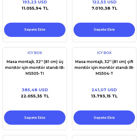
193,23 USD
122,53 USD
Premium / XPS+GPU
11.055,94 TL
7.010,38 TL
Sepete Ekle
Sepete Ekle
ICY BOX
ICY BOX
Masa montajlı, 32'' (81 cm) üç
Masa montajlı, 32'' (81 cm) çift
monitör için monitör standı IB-
monitör için monitör standı IB-
MS505-TI
MS504-T
385,48 USD
241,07 USD
22.055,35 TL
13.793,15 TL
Sepete Ekle
Sepete Ekle