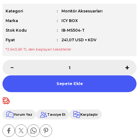
Premium / XPS+GPU
Kategori
Monitör Aksesuarları
Marka
ICY BOX
Stok Kodu
IB-MS504-T
Fiyat
241,07 USD + KDV
*2.643,69 TL den başlayan taksitlerle!
Sepete Ekle
Yorum Yaz
Tavsiye Et
Karşılaştır