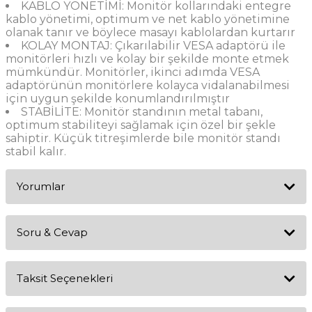
KABLO YÖNETİMİ: Monitör kollarındaki entegre
kablo yönetimi, optimum ve net kablo yönetimine
olanak tanır ve böylece masayı kablolardan kurtarır
KOLAY MONTAJ: Çıkarılabilir VESA adaptörü ile
monitörleri hızlı ve kolay bir şekilde monte etmek
mümkündür. Monitörler, ikinci adımda VESA
adaptörünün monitörlere kolayca vidalanabilmesi
için uygun şekilde konumlandırılmıştır
STABİLİTE: Monitör standının metal tabanı,
optimum stabiliteyi sağlamak için özel bir şekle
sahiptir. Küçük titreşimlerde bile monitör standı
stabil kalır.
Yorumlar
Soru & Cevap
Bu ürüne ilk yorumu siz yapın!
Taksit Seçenekleri
Yorum Yaz
Ürün hakkında henüz soru sorulmamış.