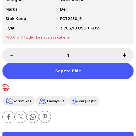
Premium / XPS+GPU
Marka
Dell
Stok Kodu
FCT2250_9
Fiyat
3.703,70 USD + KDV
*40.616,17 TL den başlayan taksitlerle!
Sepete Ekle
Yorum Yaz
Tavsiye Et
Karşılaştır