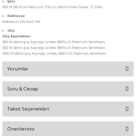
Şasi
500 W (80 Plus Platinum) PSU'lu Dell Pro Max Tower T2, DAO
Kablosuz
Kablosuz LAN Kartı Yok
Güç
Güç kaynakları
360 W dahili güç kaynağı ünitesi (80PLUS Platinum Sertifikalı)
500 W dahili güç kaynağı ünitesi (80PLUS Platinum Sertifikalı)
1500 W dahili güç kaynağı ünitesi (80PLUS Platinum Sertifikalı)
Yorumlar
Soru & Cevap
Bu ürüne ilk yorumu siz yapın!
Taksit Seçenekleri
Yorum Yaz
Ürün hakkında henüz soru sorulmamış.
Önerileriniz
Soru Sor