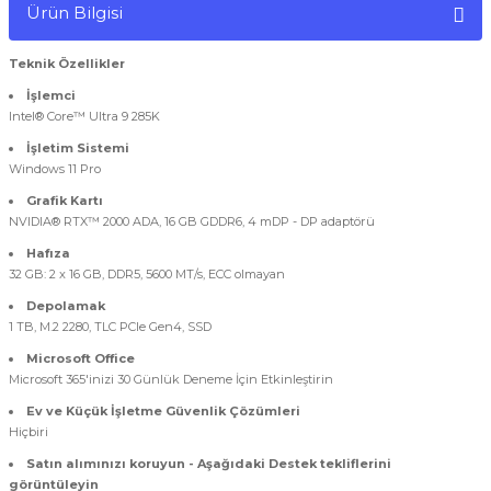
Ürün Bilgisi
Teknik Özellikler
İşlemci
Intel® Core™ Ultra 9 285K
İşletim Sistemi
Windows 11 Pro
Grafik Kartı
NVIDIA® RTX™ 2000 ADA, 16 GB GDDR6, 4 mDP - DP adaptörü
Hafıza
32 GB: 2 x 16 GB, DDR5, 5600 MT/s, ECC olmayan
Depolamak
1 TB, M.2 2280, TLC PCIe Gen4, SSD
Microsoft Office
Microsoft 365'inizi 30 Günlük Deneme İçin Etkinleştirin
Ev ve Küçük İşletme Güvenlik Çözümleri
Hiçbiri
Satın alımınızı koruyun - Aşağıdaki Destek tekliflerini
görüntüleyin