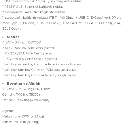
1 USB 3.2 Gen 2x2 (20 Gbps) Type-C bağlantı noktası
1 RJ45 (1 GbE) Ethernet bağlantı noktası
2 DisplayPort 1.4a HBR3 bağlantı noktası
1 İsteğe bağlı bağlantı noktası (TBT4 (40 Gbps) + USB-C (10 Gbps) veri, DP alt
mod Type-C (10 Gbps), HDMI 2.1, DP 2.1, 5Gbe LAN, 2x USB-A 3.2 (10Gbps), VGA,
5GbE Optik)
Slotlar
4 SATA 3,5 inç HDD/ODD
2 M.2 2230/2280 PCIe Gen4 yuvası
1 M.2 2230/2280 PCIe Gen5 yuvası
1 PEG tam boy Gen5 PCIe x16 yuvası
1 tam boy, yarım boy Gen3 x4 PCIe kapalı uçlu yuva
1 tam boy, tam boy Gen4 x4 PCIe açık uçlu yuva
1 tam boy, tam boy Gen3 x4 PCIe açık uçlu yuva
Boyutlar ve Ağırlık
Yükseklik: 15,24 inç (387,00 mm)
Genişlik: 7,40 inç (187,70 mm)
Derinlik: 17,24 inç (438,00 mm)
Ağırlık:
Maksimum: 50,70 lb (23 kg)
Minimum: 18 lb (8,17 kg)