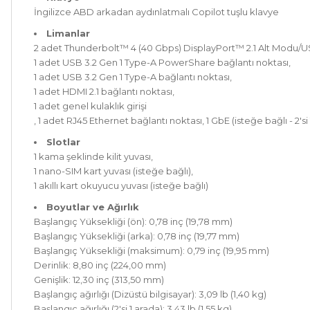
İngilizce ABD arkadan aydınlatmalı Copilot tuşlu klavye
Limanlar
2 adet Thunderbolt™ 4 (40 Gbps) DisplayPort™ 2.1 Alt Modu
1 adet USB 3.2 Gen 1 Type-A PowerShare bağlantı noktası,
1 adet USB 3.2 Gen 1 Type-A bağlantı noktası,
1 adet HDMI 2.1 bağlantı noktası,
1 adet genel kulaklık girişi
, 1 adet RJ45 Ethernet bağlantı noktası, 1 GbE (isteğe bağlı - 2
Slotlar
1 kama şeklinde kilit yuvası,
1 nano-SIM kart yuvası (isteğe bağlı),
1 akıllı kart okuyucu yuvası (isteğe bağlı)
Boyutlar ve Ağırlık
Başlangıç
Y
ü
ksekli
ğ
i (
ö
n): 0,78 in
ç
(19,78 mm)
Başlangıç
Y
ü
ksekli
ğ
i (arka): 0,78 in
ç
(19,77 mm)
Ba
ş
lang
ıç
Y
ü
ksekli
ğ
i (maksimum): 0,79 in
ç
(19,95 mm)
Derinlik: 8,80 in
ç
(224,00 mm)
Geni
ş
lik: 12,30 in
ç
(313,50 mm)
Ba
ş
lang
ıç
a
ğı
rl
ığı
(Diz
ü
st
ü
bilgisayar): 3,09 lb (1,40 kg)
Ba
ş
lang
ıç
a
ğı
rl
ığı
(2'si 1 arada): 3,43 lb (1,55 kg)