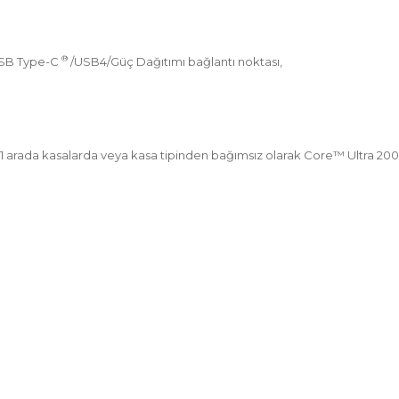
®
/USB Type-C
/USB4/Güç Dağıtımı bağlantı noktası,
'si 1 arada kasalarda veya kasa tipinden bağımsız olarak Core™ Ultra 200