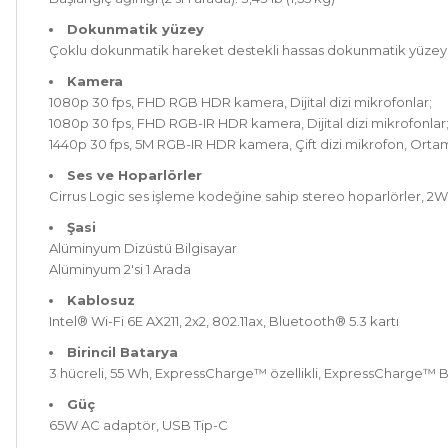
Dokunmatik yüzey
Çoklu dokunmatik hareket destekli hassas dokunmatik yüzey
Kamera
1080p 30 fps, FHD RGB HDR kamera, Dijital dizi mikrofonlar;
1080p 30 fps, FHD RGB-IR HDR kamera, Dijital dizi mikrofonlar
1440p 30 fps, 5M RGB-IR HDR kamera, Çift dizi mikrofon, Ortam 
Ses ve Hoparlörler
Cirrus Logic ses işleme kodeğine sahip stereo hoparlörler, 2W
Şasi
Alüminyum Dizüstü Bilgisayar
Alüminyum 2'si 1 Arada
Kablosuz
Intel® Wi-Fi 6E AX211, 2x2, 802.11ax, Bluetooth® 5.3 kartı
Birincil Batarya
3 hücreli, 55 Wh, ExpressCharge™ özellikli, ExpressCharge™ Bo
Güç
65W AC adaptör, USB Tip-C