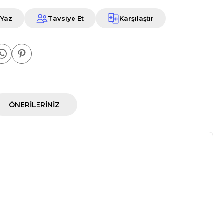
 Yaz
Tavsiye Et
Karşılaştır
ÖNERILERINIZ