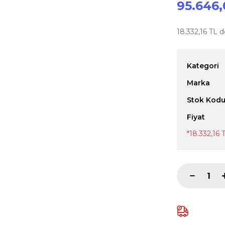
95.646,
18.332,16 TL d
Kategori
Marka
Stok Kod
Fiyat
*18.332,16 