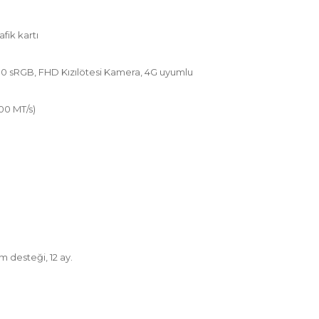
fik kartı
100 sRGB, FHD Kızılötesi Kamera, 4G uyumlu
00 MT/s)
m desteği, 12 ay.