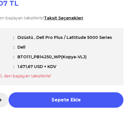
07 TL
en başlayan taksitlerle!
Taksit Seçenekleri
Dizüstü
,
Dell Pro Plus / Lattitude 5000 Series
Dell
u
BTO111_PB14250_WP(Kopya-VLJ)
1.671,67 USD + KDV
TL den başlayan taksitlerle!
Sepete Ekle