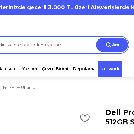
lerinizde geçerli 3.000 TL üzeri Alışverişlerde 
Ara
ksesuar
Yazılım
Çevre Birimi
Depolama
Network
D 14'' FHD+ Ubuntu
Dell Pr
512GB 