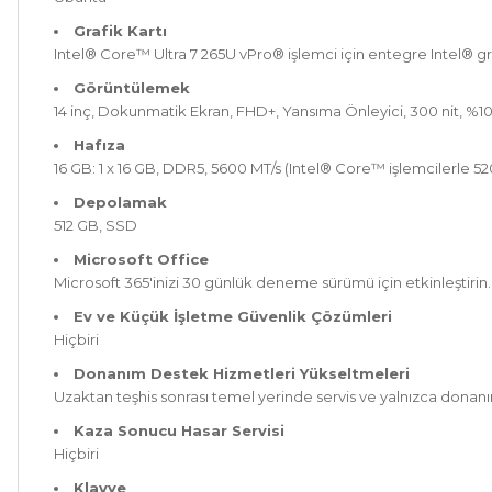
Grafik Kartı
Intel® Core™ Ultra 7 265U vPro® işlemci için entegre Intel® gra
Görüntülemek
14 inç, Dokunmatik Ekran, FHD+, Yansıma Önleyici, 300 nit, %
Hafıza
16 GB: 1 x 16 GB, DDR5, 5600 MT/s (Intel® Core™ işlemcilerle 52
Depolamak
512 GB, SSD
Microsoft Office
Microsoft 365'inizi 30 günlük deneme sürümü için etkinleştirin.
Ev ve Küçük İşletme Güvenlik Çözümleri
Hiçbiri
Donanım Destek Hizmetleri Yükseltmeleri
Uzaktan teşhis sonrası temel yerinde servis ve yalnızca donanı
Kaza Sonucu Hasar Servisi
Hiçbiri
Klavye