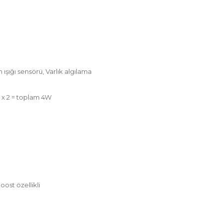
;
ışığı sensörü, Varlık algılama
 x 2 = toplam 4W
ost özellikli