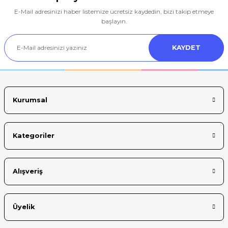
E-Mail adresinizi haber listemize ücretsiz kaydedin, bizi takip etmeye
Ürün resmi kalitesiz, bozuk veya görüntülenemiyor.
başlayın.
Ürün açıklamasında eksik bilgiler bulunuyor.
KAYDET
Ürün bilgilerinde hatalar bulunuyor.
Ürün fiyatı diğer sitelerden daha pahalı.
Bu ürüne benzer farklı alternatifler olmalı.
Kurumsal
Kategoriler
Gönder
Alışveriş
Üyelik