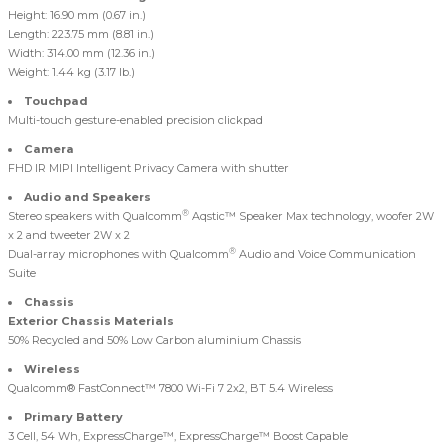
Height: 16.90 mm (0.67 in.)
Length: 223.75 mm (8.81 in.)
Width: 314.00 mm (12.36 in.)
Weight: 1.44 kg (3.17 lb.)
Touchpad
Multi-touch gesture-enabled precision clickpad
Camera
FHD IR MIPI Intelligent Privacy Camera with shutter
Audio and Speakers
®
Stereo speakers with Qualcomm
Aqstic™ Speaker Max technology, woofer 2W
x 2 and tweeter 2W x 2
®
Dual-array microphones with Qualcomm
Audio and Voice Communication
Suite
Chassis
Exterior Chassis Materials
50% Recycled and 50% Low Carbon aluminium Chassis
Wireless
Qualcomm® FastConnect™ 7800 Wi-Fi 7 2x2, BT 5.4 Wireless
Primary Battery
3 Cell, 54 Wh, ExpressCharge™, ExpressCharge™ Boost Capable