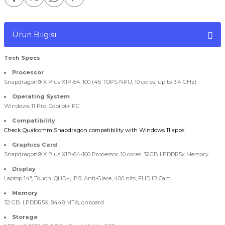
Ürün Bilgisi
Tech Specs
Processor
Snapdragon® X Plus X1P-64-100 (45 TOPS NPU, 10 cores, up to 3.4 GHz)
Operating System
Windows 11 Pro, Copilot+ PC
Compatibility
Check Qualcomm Snapdragon compatibility with Windows 11 apps
Graphics Card
Snapdragon® X Plus X1P-64-100 Processor, 10 cores, 32GB LPDDR5x Memory
Display
Laptop 14", Touch, QHD+, IPS, Anti-Glare, 400 nits, FHD IR Cam
Memory
32 GB: LPDDR5X, 8448 MT/s, onboard
Storage