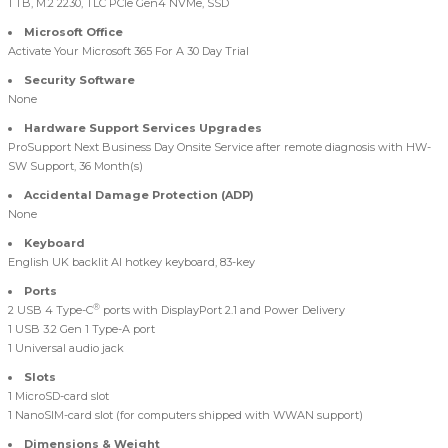
1 TB, M.2 2230, TLC PCIe Gen4 NVMe, SSD
Microsoft Office
Activate Your Microsoft 365 For A 30 Day Trial
Security Software
None
Hardware Support Services Upgrades
ProSupport Next Business Day Onsite Service after remote diagnosis with HW-
SW Support, 36 Month(s)
Accidental Damage Protection (ADP)
None
Keyboard
English UK backlit AI hotkey keyboard, 83-key
Ports
®
2 USB 4 Type-C
ports with DisplayPort 2.1 and Power Delivery
1 USB 3.2 Gen 1 Type-A port
1 Universal audio jack
Slots
1 MicroSD-card slot
1 NanoSIM-card slot (for computers shipped with WWAN support)
Dimensions & Weight