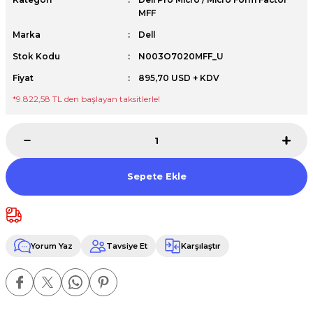
MFF
Premium / XPS+GPU
Marka
Dell
Stok Kodu
N003O7020MFF_U
Fiyat
895,70 USD + KDV
*9.822,58 TL den başlayan taksitlerle!
Sepete Ekle
Yorum Yaz
Tavsiye Et
Karşılaştır