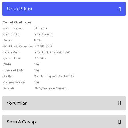
Ürün Bilgisi
Genel Özellikler
İşletim Sistemi
Ubuntu
İşlemci Tipi
Intel Core i3
Bellek
8 GB
Sabit Disk Kapasitesi
512 GB SSD
Ekran Kartı
Intel UHD Graphics 770
İşlemci Hızı
3.4 Ghz
Wi-Fi
Var
Ethernet LAN
Var
Portlar
2 x Usb Type-C, 4xUSB 3.2
Klavye- Mouse
Var
Garanti
36 Ay Yerinde Garanti
Yorumlar
Soru & Cevap
Bu ürüne ilk yorumu siz yapın!