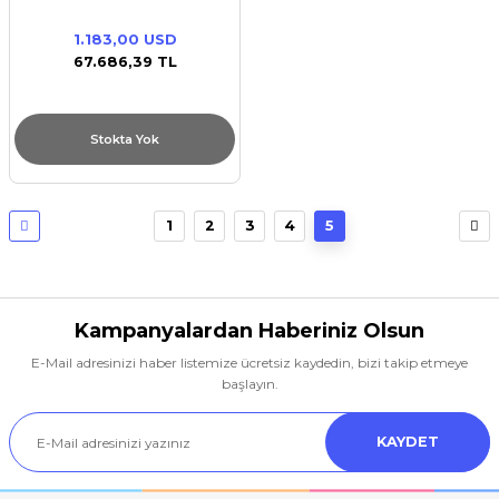
drive/On-Board LOM
DP/iDRAC9 Bas/
1.183,00 USD
67.686,39 TL
Stokta Yok
1
2
3
4
5
Kampanyalardan Haberiniz Olsun
E-Mail adresinizi haber listemize ücretsiz kaydedin, bizi takip etmeye
başlayın.
KAYDET