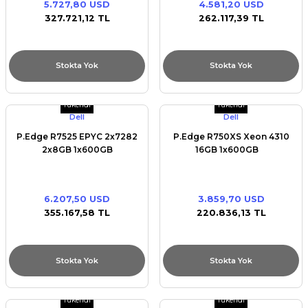
5.727,80 USD
4.581,20 USD
Premium / XPS+GPU
327.721,12 TL
262.117,39 TL
Stokta Yok
Stokta Yok
Tükendi
Tükendi
Dell
Dell
P.Edge R7525 EPYC 2x7282
P.Edge R750XS Xeon 4310
2x8GB 1x600GB
16GB 1x600GB
6.207,50 USD
3.859,70 USD
355.167,58 TL
220.836,13 TL
Stokta Yok
Stokta Yok
Tükendi
Tükendi