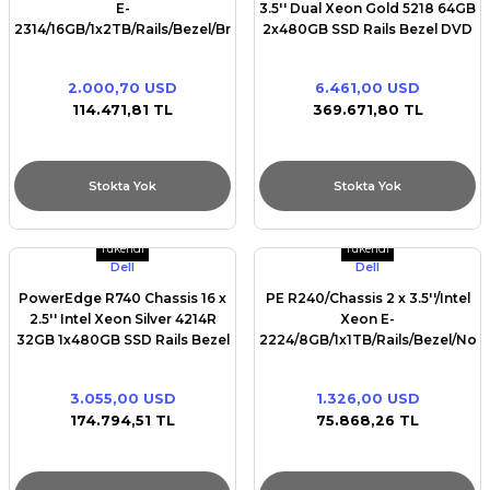
E-
3.5'' Dual Xeon Gold 5218 64GB
2314/16GB/1x2TB/Rails/Bezel/Broadcom
2x480GB SSD Rails Bezel DVD
5720 Dual Port/
ROM Intel X550 Quad Port
10GbE BASE-T PERC H730P
2.000,70 USD
6.461,00 USD
iDRAC9 Ent Dual Redundant
114.471,81 TL
369.671,80 TL
750W(1+1)
Stokta Yok
Stokta Yok
Tükendi
Tükendi
Dell
Dell
PowerEdge R740 Chassis 16 x
PE R240/Chassis 2 x 3.5''/Intel
2.5'' Intel Xeon Silver 4214R
Xeon E-
32GB 1x480GB SSD Rails Bezel
2224/8GB/1x1TB/Rails/Bezel/No
DVD RW Broadcom 5720 QP
optical drive/PERC
1Gb PERC H730P iDRAC9 Ent
H330/iDRAC9 Bas/450W/
3.055,00 USD
1.326,00 USD
Dual Redundant 750W(1+1)
174.794,51 TL
75.868,26 TL