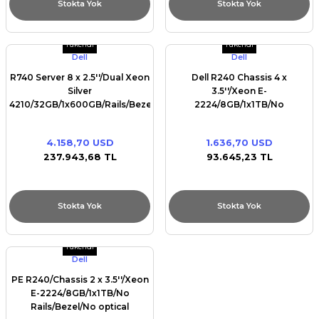
Stokta Yok
Stokta Yok
Tükendi
Tükendi
Dell
Dell
R740 Server 8 x 2.5''/Dual Xeon
Dell R240 Chassis 4 x
Silver
3.5''/Xeon E-
4210/32GB/1x600GB/Rails/Bezel/DVD
2224/8GB/1x1TB/No
RW/Broadcom 5720 QP
Rails/Bezel/No optical
1Gb/PERC H730P+/iDRAC9
drive/On-Board LOM
4.158,70 USD
1.636,70 USD
Ent/Redundant 750w
DP/iDRAC9 Bas/
237.943,68 TL
93.645,23 TL
Stokta Yok
Stokta Yok
Tükendi
Dell
PE R240/Chassis 2 x 3.5''/Xeon
E-2224/8GB/1x1TB/No
Rails/Bezel/No optical