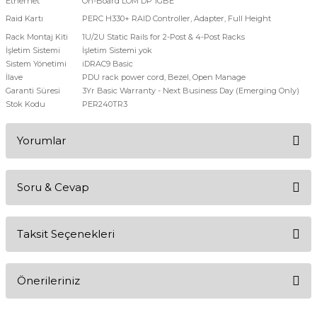
Ethernet
On-Board LOM DP 1GBE
Raid Kartı
PERC H330+ RAID Controller, Adapter, Full Height
Rack Montaj Kiti
1U/2U Static Rails for 2-Post & 4-Post Racks
İşletim Sistemi
İşletim Sistemi yok
Sistem Yönetimi
iDRAC9 Basic
İlave
PDU rack power cord, Bezel, Open Manage
Garanti Süresi
3Yr Basic Warranty - Next Business Day (Emerging Only)
Stok Kodu
PER240TR3
Yorumlar
Soru & Cevap
Bu ürüne ilk yorumu siz yapın!
Taksit Seçenekleri
Yorum Yaz
Ürün hakkında henüz soru sorulmamış.
Önerileriniz
Soru Sor
Bu ürünün fiyat bilgisi, resim, ürün açıklamalarında ve diğer