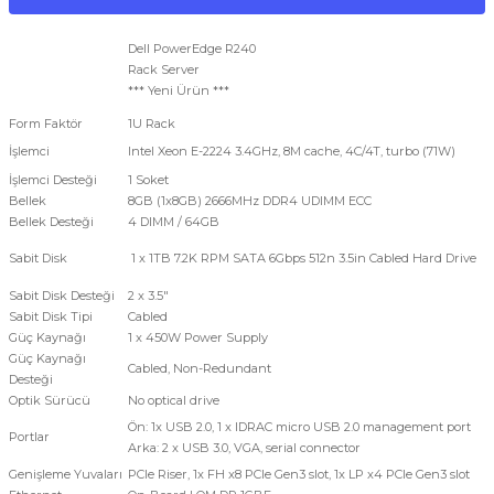
Dell PowerEdge R240
Rack Server
*** Yeni Ürün ***
Form Faktör
1U Rack
İşlemci
Intel Xeon E-2224 3.4GHz, 8M cache, 4C/4T, turbo (71W)
İşlemci Desteği
1 Soket
Bellek
8GB (1x8GB) 2666MHz DDR4 UDIMM ECC
Bellek Desteği
4 DIMM / 64GB
Sabit Disk
1 x 1TB 7.2K RPM SATA 6Gbps 512n 3.5in Cabled Hard Drive
Sabit Disk Desteği
2 x 3.5"
Sabit Disk Tipi
Cabled
Güç Kaynağı
1 x 450W Power Supply
Güç Kaynağı
Cabled, Non-Redundant
Desteği
Optik Sürücü
No optical drive
Ön: 1x USB 2.0, 1 x IDRAC micro USB 2.0 management port
Portlar
Arka: 2 x USB 3.0, VGA, serial connector
Genişleme Yuvaları
PCIe Riser, 1x FH x8 PCIe Gen3 slot, 1x LP x4 PCIe Gen3 slot