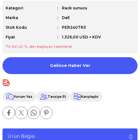
Premium / XPS+GPU
Kategori
Rack sunucu
Marka
Dell
Stok Kodu
PER240TR3
Fiyat
1.326,00 USD + KDV
*14.541,42 TL den başlayan taksitlerle!
Gelince Haber Ver
Yorum Yaz
Tavsiye Et
Karşılaştır
Ürün Bilgisi