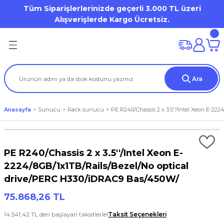
Tüm Siparişlerlerinizde geçerli 3.000 TL üzeri
Geri Dön
Geri Dön
Geri Dön
Geri Dön
Geri Dön
Geri Dön
Geri Dön
Geri Dön
Geri Dön
Geri Dön
Alışverişlerde Kargo Ücretsiz.
on
mi
Dell OptiPlex
HP Desktop Pro
Desktop Workstation
Mobile Workstation
ation
(Storage)
er)
Dell Pro Micro / Micro Form Factor MFF
Tower
DELL Precision WS
Dell Precision Workstation
Ara
iron 7000 Series
tion
tör
Aksesuarları
Mini Tower
Tablet
HP ZBook WorkStation
Anasayfa
Sunucu
Rack sunucu
PE R240/Chassis 2 x 3.5''/Intel Xeon E-2
al / Vostro / Inspiron Business
) Aksesuarları
a
et
s Point
Small Form Factor
Latitude 3000 Series
o
arları
PE R240/Chassis 2 x 3.5''/Intel Xeon E-
Lattitude 5000 Series
2224/8GB/1x1TB/Rails/Bezel/No optical
drive/PERC H330/iDRAC9 Bas/450W/
Precision
rları
75.868,26 TL
um / XPS
14.541,42 TL den başlayan taksitlerle!
Taksit Seçenekleri