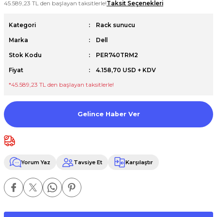
45.589,23 TL den başlayan taksitlerle!
Taksit Seçenekleri
Premium / XPS+GPU
Kategori
Rack sunucu
Marka
Dell
Stok Kodu
PER740TRM2
Fiyat
4.158,70 USD + KDV
*45.589,23 TL den başlayan taksitlerle!
Gelince Haber Ver
Yorum Yaz
Tavsiye Et
Karşılaştır