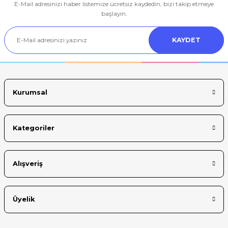
E-Mail adresinizi haber listemize ücretsiz kaydedin, bizi takip etmeye
Ürün resmi kalitesiz, bozuk veya görüntülenemiyor.
başlayın.
Ürün açıklamasında eksik bilgiler bulunuyor.
KAYDET
Ürün bilgilerinde hatalar bulunuyor.
Ürün fiyatı diğer sitelerden daha pahalı.
Bu ürüne benzer farklı alternatifler olmalı.
Kurumsal
Kategoriler
Gönder
Alışveriş
Üyelik