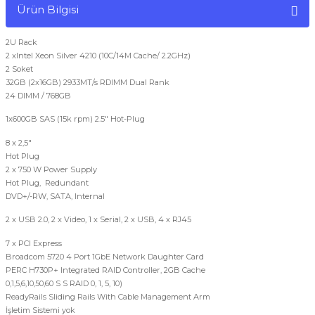
Ürün Bilgisi
2U Rack
2 xIntel Xeon Silver 4210 (10C/14M Cache/ 2.2GHz)
2 Soket
32GB (2x16GB) 2933MT/s RDIMM Dual Rank
24 DIMM / 768GB
1x600GB SAS (15k rpm) 2.5" Hot-Plug
8 x 2,5"
Hot Plug
2 x 750 W Power Supply
Hot Plug, Redundant
DVD+/-RW, SATA, Internal
2 x USB 2.0, 2 x Video, 1 x Serial, 2 x USB, 4 x RJ45
7 x PCI Express
Broadcom 5720 4 Port 1GbE Network Daughter Card
PERC H730P+ Integrated RAID Controller, 2GB Cache
0,1,5,6,10,50,60 S S RAID 0, 1, 5, 10)
ReadyRails Sliding Rails With Cable Management Arm
İşletim Sistemi yok