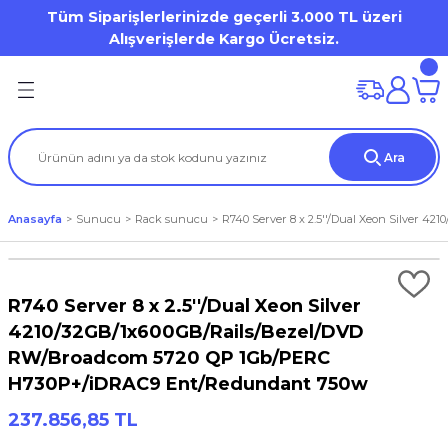
Tüm Siparişlerlerinizde geçerli 3.000 TL üzeri
Geri Dön
Geri Dön
Geri Dön
Geri Dön
Geri Dön
Geri Dön
Geri Dön
Geri Dön
Geri Dön
Geri Dön
Alışverişlerde Kargo Ücretsiz.
on
mi
Dell OptiPlex
HP Desktop Pro
Desktop Workstation
Mobile Workstation
ation
(Storage)
er)
Dell Pro Micro / Micro Form Factor MFF
Tower
DELL Precision WS
Dell Precision Workstation
Ara
iron 7000 Series
tion
tör
Aksesuarları
Mini Tower
Tablet
HP ZBook WorkStation
Anasayfa
Sunucu
Rack sunucu
R740 Server 8 x 2.5''/Dual Xeon Silver
al / Vostro / Inspiron Business
) Aksesuarları
a
et
s Point
Small Form Factor
Latitude 3000 Series
o
arları
R740 Server 8 x 2.5''/Dual Xeon Silver
Lattitude 5000 Series
4210/32GB/1x600GB/Rails/Bezel/DVD
RW/Broadcom 5720 QP 1Gb/PERC
Precision
rları
H730P+/iDRAC9 Ent/Redundant 750w
237.856,85 TL
um / XPS