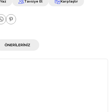
 Yaz
Tavsiye Et
Karşılaştır
ÖNERILERINIZ