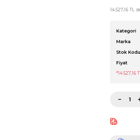
14.527,16 TL d
Kategori
Marka
Stok Kod
Fiyat
*14.527,16 