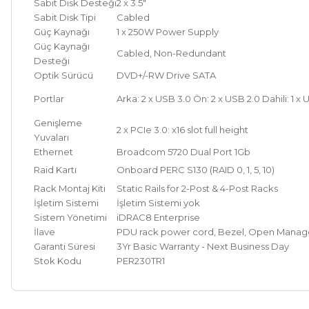
Sabit Disk Desteği
2 x 3.5"
Sabit Disk Tipi
Cabled
Güç Kaynağı
1 x 250W Power Supply
Güç Kaynağı
Cabled, Non-Redundant
Desteği
Optik Sürücü
DVD+/-RW Drive SATA
Portlar
Arka: 2 x USB 3.0 Ön: 2 x USB 2.0 Dahili: 1 x
Genişleme
2 x PCIe 3.0: x16 slot full height
Yuvaları
Ethernet
Broadcom 5720 Dual Port 1Gb
Raid Kartı
Onboard PERC S130 (RAID 0, 1, 5, 10)
Rack Montaj Kiti
Static Rails for 2-Post & 4-Post Racks
İşletim Sistemi
İşletim Sistemi yok
Sistem Yönetimi
iDRAC8 Enterprise
İlave
PDU rack power cord, Bezel, Open Manag
Garanti Süresi
3Yr Basic Warranty - Next Business Day
Stok Kodu
PER230TR1