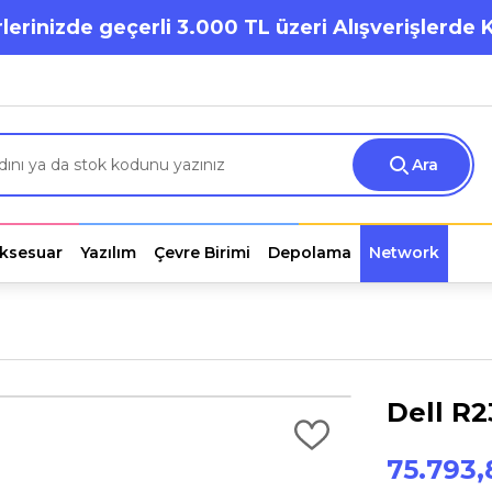
lerinizde geçerli 3.000 TL üzeri Alışverişlerde 
Ara
ksesuar
Yazılım
Çevre Birimi
Depolama
Network
Dell R2
75.793,