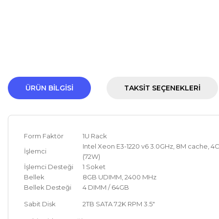
ÜRÜN BILGISI
TAKSIT SEÇENEKLERI
Form Faktör
1U Rack
Intel Xeon E3-1220 v6 3.0GHz, 8M cache, 4C
İşlemci
(72W)
İşlemci Desteği
1 Soket
Bellek
8GB UDIMM, 2400 MHz
Bellek Desteği
4 DIMM / 64GB
Sabit Disk
2TB SATA 7.2K RPM 3.5"