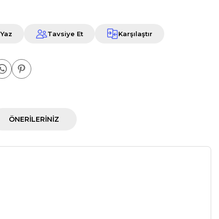
 Yaz
Tavsiye Et
Karşılaştır
ÖNERILERINIZ