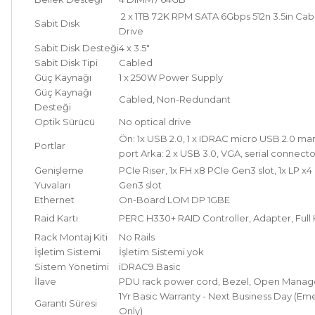
2 x 1TB 7.2K RPM SATA 6Gbps 512n 3.5in Ca
Sabit Disk
Drive
Sabit Disk Desteği
4 x 3.5"
Sabit Disk Tipi
Cabled
Güç Kaynağı
1 x 250W Power Supply
Güç Kaynağı
Cabled, Non-Redundant
Desteği
Optik Sürücü
No optical drive
Ön: 1x USB 2.0, 1 x IDRAC micro USB 2.0 
Portlar
port Arka: 2 x USB 3.0, VGA, serial connecto
Genişleme
PCIe Riser, 1x FH x8 PCIe Gen3 slot, 1x LP x4
Yuvaları
Gen3 slot
Ethernet
On-Board LOM DP 1GBE
Raid Kartı
PERC H330+ RAID Controller, Adapter, Full
Rack Montaj Kiti
No Rails
İşletim Sistemi
İşletim Sistemi yok
Sistem Yönetimi
iDRAC9 Basic
İlave
PDU rack power cord, Bezel, Open Manag
1Yr Basic Warranty - Next Business Day (Em
Garanti Süresi
Only)