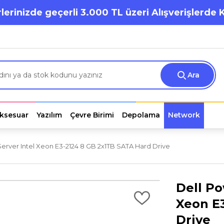
lerinizde geçerli 3.000 TL üzeri Alışverişlerde 
Ara
ksesuar
Yazılım
Çevre Birimi
Depolama
Network
rver Intel Xeon E3-2124 8 GB 2x1TB SATA Hard Drive
Dell P
Xeon E
Drive