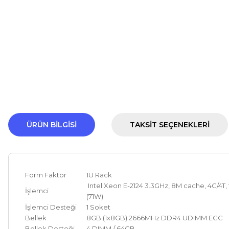
ÜRÜN BILGISI
TAKSIT SEÇENEKLERI
Form Faktör
1U Rack
Intel Xeon E-2124 3.3GHz, 8M cache, 4C/4T,
İşlemci
(71W)
İşlemci Desteği
1 Soket
Bellek
8GB (1x8GB) 2666MHz DDR4 UDIMM ECC
Bellek Desteği
4 DIMM / 64GB