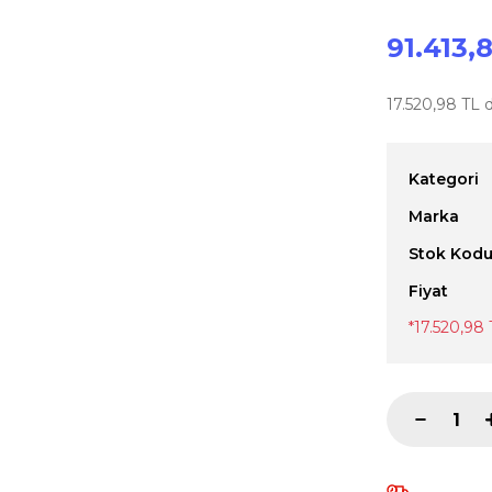
91.413,
17.520,98 TL d
Kategori
Marka
Stok Kod
Fiyat
*17.520,98 