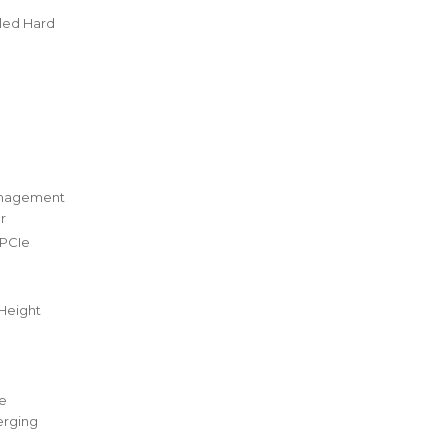
bled Hard
management
r
 PCIe
 Height
e
erging