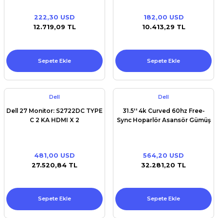
222,30 USD
182,00 USD
12.719,09 TL
10.413,29 TL
Sepete Ekle
Sepete Ekle
Dell
Dell
Dell 27 Monitor: S2722DC TYPE
31.5'' 4k Curved 60hz Free-
C 2 KA HDMI X 2
Sync Hoparlör Asansör Gümüş
481,00 USD
564,20 USD
27.520,84 TL
32.281,20 TL
Sepete Ekle
Sepete Ekle