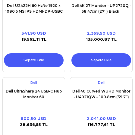
Dell U2422H 60 Hz'te 1920 x
Dell 4K 27 Monitor - UP2720Q -
1080 5 MS IPS HDMI-DP-USBC
68.47cm (27'') Black
341,90 USD
2.359,50 USD
19.562,11 TL
135.000,87 TL
Sepete Ekle
Sepete Ekle
Dell
Dell
Dell UltraSharp 24 USB-C Hub
Dell 40 Curved WUHD Monitor
Monitor 60
- U4021QW – 100.8cm (39.7’’)
500,50 USD
2.041,00 USD
28.636,55 TL
116.777,61 TL