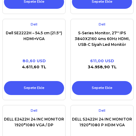
Sepete Ekle
Sepete Ekle
Dell
Dell
Dell SE2222H – 54.5 cm (21.5'')
S-Series Monitor, 27'' IPS
HDMI+VGA
3840X2160 4ms 60Hz HDMI,
USB-C Siyah Led Monitör
80,60 USD
611,00 USD
4.611,60 TL
34.958,90 TL
Sepete Ekle
Sepete Ekle
Dell
Dell
DELL E2422H 24 INC MONITOR
DELL S2422H 24 INC MONITOR
1920*1080 VGA / DP
1920*1080 P HDIM VGA