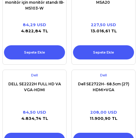
monitör için monitör standı IB-
MSA20
MS103-W
84,29 USD
227,50 USD
4.822,84 TL
13.016,61 TL
Sepete Ekle
Sepete Ekle
Dell
Dell
DELL SE2222H FULL HD VA
Dell SE2722H- 68.5cm (27)
VGA-HDMI
HDMI+VGA
84,50 USD
208,00 USD
4.834,74 TL
11.900,90 TL