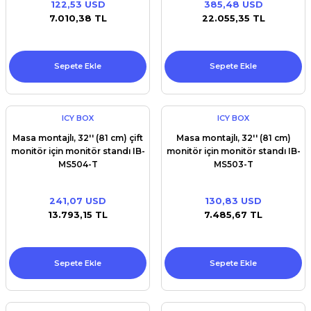
122,53 USD
385,48 USD
Premium / XPS+GPU
7.010,38 TL
22.055,35 TL
Sepete Ekle
Sepete Ekle
ICY BOX
ICY BOX
Masa montajlı, 32'' (81 cm) çift
Masa montajlı, 32'' (81 cm)
monitör için monitör standı IB-
monitör için monitör standı IB-
MS504-T
MS503-T
241,07 USD
130,83 USD
13.793,15 TL
7.485,67 TL
Sepete Ekle
Sepete Ekle