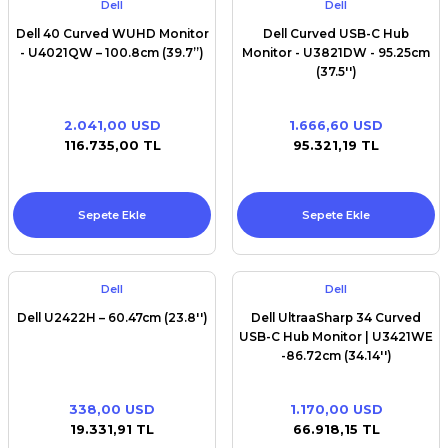
Dell
Dell
Dell 40 Curved WUHD Monitor
Dell Curved USB-C Hub
- U4021QW – 100.8cm (39.7’’)
Monitor - U3821DW - 95.25cm
(37.5'')
2.041,00 USD
1.666,60 USD
116.735,00 TL
95.321,19 TL
Sepete Ekle
Sepete Ekle
Dell
Dell
Dell U2422H – 60.47cm (23.8'')
Dell UltraaSharp 34 Curved
USB-C Hub Monitor | U3421WE
-86.72cm (34.14'')
338,00 USD
1.170,00 USD
19.331,91 TL
66.918,15 TL