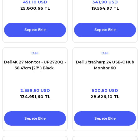
451,10 USD
341,90 USD
Premium / XPS+GPU
25.800,66 TL
19.554,97 TL
Sepete Ekle
Sepete Ekle
Dell
Dell
Dell 4K 27 Monitor - UP2720Q -
Dell UltraSharp 24 USB-C Hub
68.47cm (27'') Black
Monitor 60
2.359,50 USD
500,50 USD
134.951,60 TL
28.626,10 TL
Sepete Ekle
Sepete Ekle