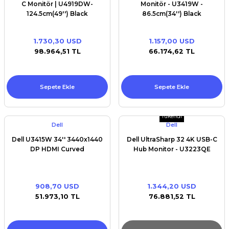
C Monitör | U4919DW-
Monitör - U3419W -
124.5cm(49'') Black
86.5cm(34'') Black
1.730,30 USD
1.157,00 USD
98.964,51 TL
66.174,62 TL
Sepete Ekle
Sepete Ekle
Tükendi
Dell
Dell
Dell U3415W 34'' 3440x1440
Dell UltraSharp 32 4K USB-C
DP HDMI Curved
Hub Monitor - U3223QE
908,70 USD
1.344,20 USD
51.973,10 TL
76.881,52 TL