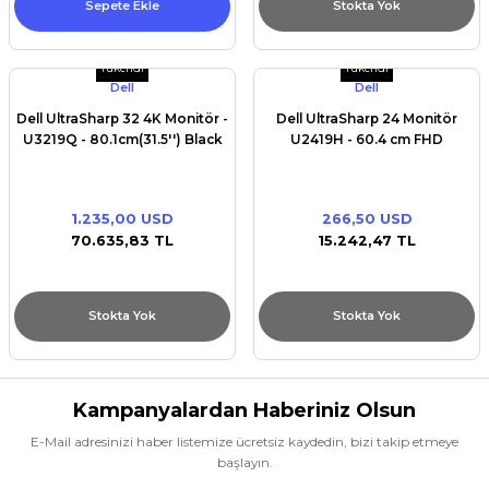
Sepete Ekle
Stokta Yok
Tükendi
Tükendi
Dell
Dell
Dell UltraSharp 32 4K Monitör -
Dell UltraSharp 24 Monitör
U3219Q - 80.1cm(31.5'') Black
U2419H - 60.4 cm FHD
1.235,00 USD
266,50 USD
70.635,83 TL
15.242,47 TL
Stokta Yok
Stokta Yok
Kampanyalardan Haberiniz Olsun
E-Mail adresinizi haber listemize ücretsiz kaydedin, bizi takip etmeye
başlayın.