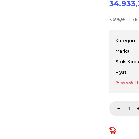
34.933,
6.695,55 TL de
Kategori
Marka
Stok Kod
Fiyat
*6.695,55 T