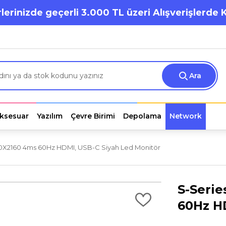
lerinizde geçerli 3.000 TL üzeri Alışverişlerde 
Ara
ksesuar
Yazılım
Çevre Birimi
Depolama
Network
840X2160 4ms 60Hz HDMI, USB-C Siyah Led Monitör
S-Serie
60Hz H