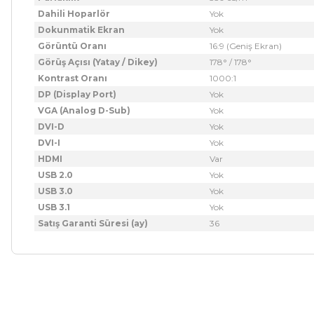
Dahili Hoparlör
Yok
Dokunmatik Ekran
Yok
Görüntü Oranı
16:9 (Geniş Ekran)
Görüş Açısı (Yatay / Dikey)
178° / 178°
Kontrast Oranı
1000:1
DP (Display Port)
Yok
VGA (Analog D-Sub)
Yok
DVI-D
Yok
DVI-I
Yok
HDMI
Var
USB 2.0
Yok
USB 3.0
Yok
USB 3.1
Yok
Satış Garanti Süresi (ay)
36
Bu ürünün fiyat bilgisi, resim, ürün açıklamalarında ve diğer ko
Görüş ve önerileriniz için teşekkür ederiz.