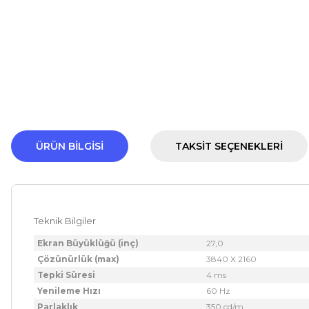
ÜRÜN BILGISI
TAKSIT SEÇENEKLERI
Teknik Bilgiler
Ekran Büyüklüğü (inç)
27,0
Çözünürlük (max)
3840 X 2160
Tepki Süresi
4 ms
Yenileme Hızı
60 Hz
Parlaklık
350 cd/m