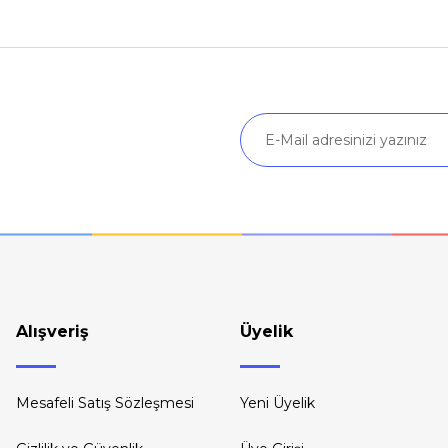
Yorum Yaz
Soru Sor
Gönder
Alışveriş
Üyelik
Mesafeli Satış Sözleşmesi
Yeni Üyelik