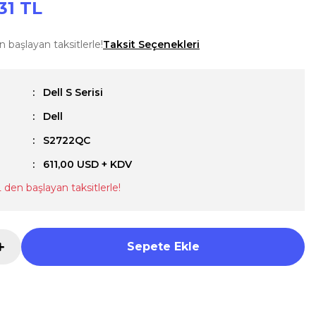
31 TL
n başlayan taksitlerle!
Taksit Seçenekleri
Dell S Serisi
Dell
u
S2722QC
611,00 USD + KDV
L den başlayan taksitlerle!
Sepete Ekle