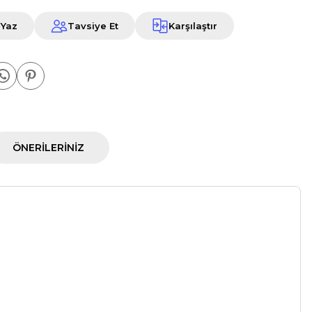
 Yaz
Tavsiye Et
Karşılaştır
ÖNERILERINIZ