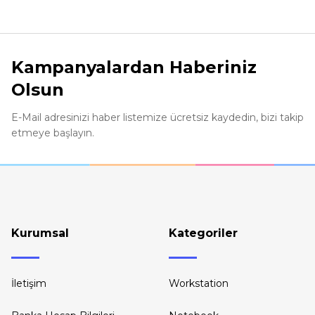
Ürün resmi kalitesiz, bozuk veya görüntülenemiyor.
Ürün açıklamasında eksik bilgiler bulunuyor.
Kampanyalardan Haberiniz
Ürün bilgilerinde hatalar bulunuyor.
Olsun
Ürün fiyatı diğer sitelerden daha pahalı.
Bu ürüne benzer farklı alternatifler olmalı.
E-Mail adresinizi haber listemize ücretsiz kaydedin, bizi takip
etmeye başlayın.
Kurumsal
Kategoriler
İletişim
Workstation