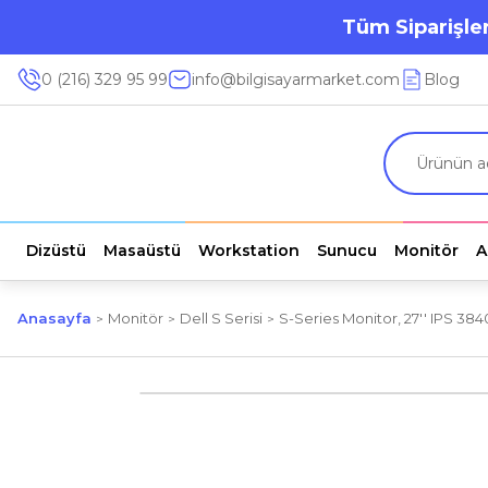
Tüm Siparişler
0 (216) 329 95 99
info@bilgisayarmarket.com
Blog
Dizüstü
Masaüstü
Workstation
Sunucu
Monitör
A
Anasayfa
Monitör
Dell S Serisi
S-Series Monitor, 27'' IPS 3