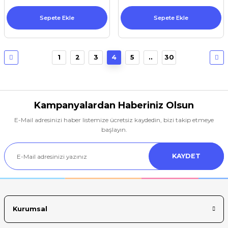
Sepete Ekle
Sepete Ekle
1
2
3
4
5
..
30
Kampanyalardan Haberiniz Olsun
E-Mail adresinizi haber listemize ücretsiz kaydedin, bizi takip etmeye
başlayın.
KAYDET
Kurumsal