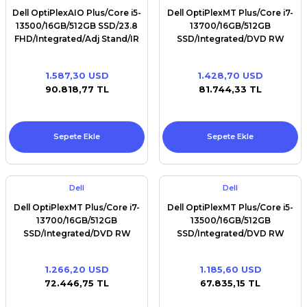
Dell OptiPlexAIO Plus/Core i5-
Dell OptiPlexMT Plus/Core i7-
13500/16GB/512GB SSD/23.8
13700/16GB/512GB
FHD/Integrated/Adj Stand/IR
SSD/Integrated/DVD RW
Cam/W11Pro/vPro
+/-8x/No Wifi/W11Pro
1.587,30 USD
1.428,70 USD
90.818,77 TL
81.744,33 TL
Sepete Ekle
Sepete Ekle
Dell
Dell
Dell OptiPlexMT Plus/Core i7-
Dell OptiPlexMT Plus/Core i5-
13700/16GB/512GB
13500/16GB/512GB
SSD/Integrated/DVD RW
SSD/Integrated/DVD RW
+/-8x/No Wifi/Ubuntu
+/-8x/No Wifi/W11Pro
1.266,20 USD
1.185,60 USD
72.446,75 TL
67.835,15 TL