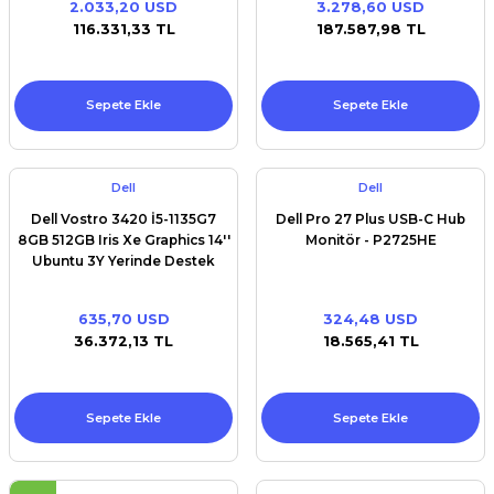
2.033,20 USD
3.278,60 USD
Premium / XPS+GPU
116.331,33 TL
187.587,98 TL
Sepete Ekle
Sepete Ekle
Dell
Dell
Dell Vostro 3420 İ5-1135G7
Dell Pro 27 Plus USB-C Hub
8GB 512GB Iris Xe Graphics 14''
Monitör - P2725HE
Ubuntu 3Y Yerinde Destek
635,70 USD
324,48 USD
36.372,13 TL
18.565,41 TL
Sepete Ekle
Sepete Ekle