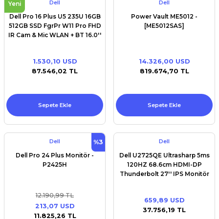
Dell
Dell
Yeni
Dell Pro 16 Plus U5 235U 16GB
Power Vault ME5012 -
512GB SSD FgrPr W11 Pro FHD
[ME5012SAS]
IR Cam & Mic WLAN + BT 16.0''
FHD+ Backlit Kb 3 Cell vPro
1.530,10 USD
14.326,00 USD
87.546,02 TL
819.674,70 TL
Sepete Ekle
Sepete Ekle
Dell
Dell
%3
Dell Pro 24 Plus Monitör -
Dell U2725QE Ultrasharp 5ms
P2425H
120HZ 68.6cm HDMI-DP
Thunderbolt 27'' IPS Monitör
12.190,99 TL
659,89 USD
213,07 USD
37.756,19 TL
11.825,26 TL