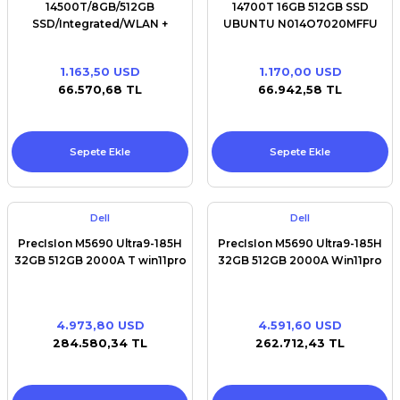
14500T/8GB/512GB
14700T 16GB 512GB SSD
SSD/Integrated/WLAN +
UBUNTU N014O7020MFFU
BT/Kb/Mouse/W11Pro
1.163,50 USD
1.170,00 USD
66.570,68 TL
66.942,58 TL
Sepete Ekle
Sepete Ekle
Dell
Dell
PrecIsIon M5690 Ultra9-185H
PrecIsIon M5690 Ultra9-185H
32GB 512GB 2000A T win11pro
32GB 512GB 2000A Win11pro
4.973,80 USD
4.591,60 USD
284.580,34 TL
262.712,43 TL