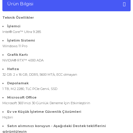
Ürün Bilgisi
Teknik Özellikler
İşlemci
Intel® Core™ Ultra 9 285
İşletim Sistemi
Windows 11 Pro
Grafik Kartı
NVIDIA® RTX™ 4000 ADA
Hafıza
32 GB: 2 x 16 GB, DDR5, 5600 MT/s, ECC olmayan
Depolamak
1 TB, M.2 2280, TLC PCIe Gen4, SSD
Microsoft Office
Microsoft 365'inizi 30 Günlük Deneme İçin Etkinleştirin
Ev ve Küçük İşletme Güvenlik Çözümleri
Hiçbiri
Satın alımınızı koruyun - Aşağıdaki Destek tekliflerini
görüntüleyin