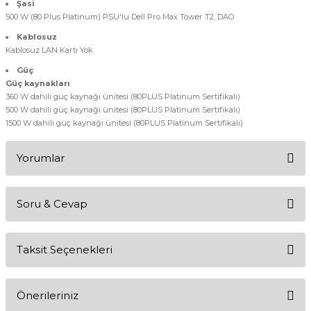
Şasi
500 W (80 Plus Platinum) PSU'lu Dell Pro Max Tower T2, DAO
Kablosuz
Kablosuz LAN Kartı Yok
Güç
Güç kaynakları
360 W dahili güç kaynağı ünitesi (80PLUS Platinum Sertifikalı)
500 W dahili güç kaynağı ünitesi (80PLUS Platinum Sertifikalı)
1500 W dahili güç kaynağı ünitesi (80PLUS Platinum Sertifikalı)
Yorumlar
Soru & Cevap
Bu ürüne ilk yorumu siz yapın!
Taksit Seçenekleri
Yorum Yaz
Ürün hakkında henüz soru sorulmamış.
Önerileriniz
Soru Sor