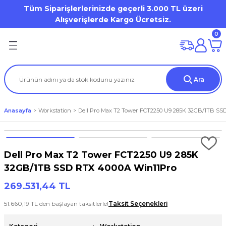
Tüm Siparişlerlerinizde geçerli 3.000 TL üzeri
Geri Dön
Geri Dön
Geri Dön
Geri Dön
Geri Dön
Geri Dön
Geri Dön
Geri Dön
Geri Dön
Geri Dön
Alışverişlerde Kargo Ücretsiz.
0
on
mi
Dell OptiPlex
HP Desktop Pro
Desktop Workstation
Mobile Workstation
ation
(Storage)
er)
Dell Pro Micro / Micro Form Factor MFF
Tower
DELL Precision WS
Dell Precision Workstation
Ara
iron 7000 Series
tion
tör
Aksesuarları
Mini Tower
Tablet
HP ZBook WorkStation
Anasayfa
Workstation
Dell Pro Max T2 Tower FCT2250 U9 285K 32GB/1TB SS
al / Vostro / Inspiron Business
) Aksesuarları
a
et
s Point
Small Form Factor
Latitude 3000 Series
o
arları
Dell Pro Max T2 Tower FCT2250 U9 285K
Lattitude 5000 Series
32GB/1TB SSD RTX 4000A Win11Pro
269.531,44 TL
Precision
rları
51.660,19 TL den başlayan taksitlerle!
Taksit Seçenekleri
um / XPS