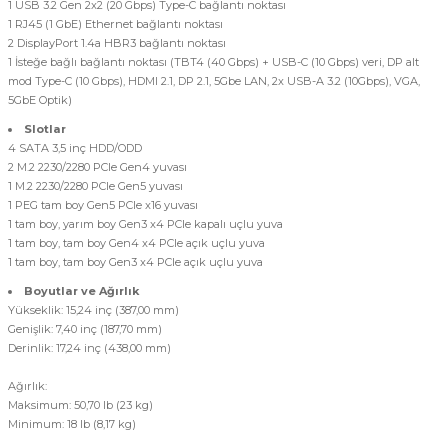
1 USB 3.2 Gen 2x2 (20 Gbps) Type-C bağlantı noktası
1 RJ45 (1 GbE) Ethernet bağlantı noktası
2 DisplayPort 1.4a HBR3 bağlantı noktası
1 İsteğe bağlı bağlantı noktası (TBT4 (40 Gbps) + USB-C (10 Gbps) veri, DP alt
mod Type-C (10 Gbps), HDMI 2.1, DP 2.1, 5Gbe LAN, 2x USB-A 3.2 (10Gbps), VGA,
5GbE Optik)
Slotlar
4 SATA 3,5 inç HDD/ODD
2 M.2 2230/2280 PCIe Gen4 yuvası
1 M.2 2230/2280 PCIe Gen5 yuvası
1 PEG tam boy Gen5 PCIe x16 yuvası
1 tam boy, yarım boy Gen3 x4 PCIe kapalı uçlu yuva
1 tam boy, tam boy Gen4 x4 PCIe açık uçlu yuva
1 tam boy, tam boy Gen3 x4 PCIe açık uçlu yuva
Boyutlar ve Ağırlık
Yükseklik: 15,24 inç (387,00 mm)
Genişlik: 7,40 inç (187,70 mm)
Derinlik: 17,24 inç (438,00 mm)
Ağırlık:
Maksimum: 50,70 lb (23 kg)
Minimum: 18 lb (8,17 kg)