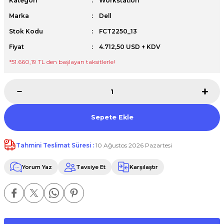
Kategori
Workstation
Premium / XPS+GPU
Marka
Dell
Stok Kodu
FCT2250_13
Fiyat
4.712,50 USD + KDV
*51.660,19 TL den başlayan taksitlerle!
Sepete Ekle
Tahmini Teslimat Süresi :
10 Ağustos 2026 Pazartesi
Yorum Yaz
Tavsiye Et
Karşılaştır