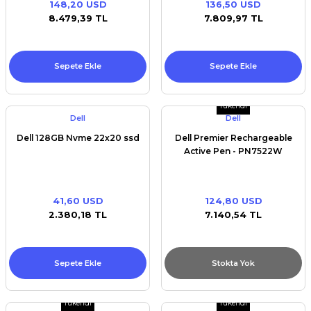
148,20 USD
136,50 USD
Premium / XPS+GPU
8.479,39 TL
7.809,97 TL
Sepete Ekle
Sepete Ekle
Tükendi
Dell
Dell
Dell 128GB Nvme 22x20 ssd
Dell Premier Rechargeable
Active Pen - PN7522W
41,60 USD
124,80 USD
2.380,18 TL
7.140,54 TL
Sepete Ekle
Stokta Yok
Tükendi
Tükendi