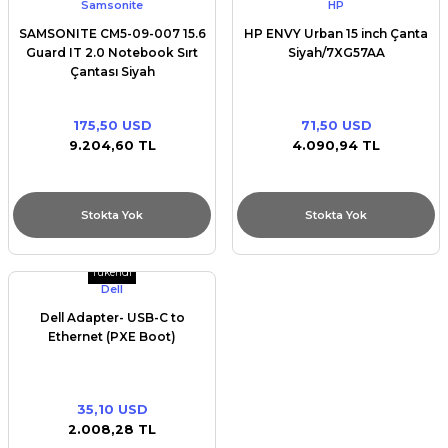
Samsonite
HP
SAMSONITE CM5-09-007 15.6
HP ENVY Urban 15 inch Çanta
Guard IT 2.0 Notebook Sırt
Siyah/7XG57AA
Çantası Siyah
175,50 USD
71,50 USD
9.204,60 TL
4.090,94 TL
Stokta Yok
Stokta Yok
Tükendi
Dell
Dell Adapter- USB-C to
Ethernet (PXE Boot)
35,10 USD
2.008,28 TL