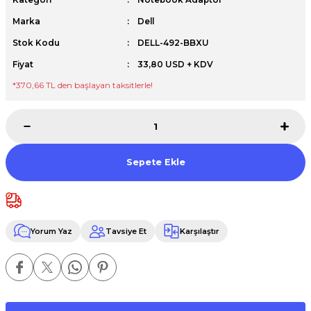
Premium / XPS+GPU
Marka
Dell
Stok Kodu
DELL-492-BBXU
Fiyat
33,80 USD + KDV
*370,66 TL den başlayan taksitlerle!
Sepete Ekle
Yorum Yaz
Tavsiye Et
Karşılaştır