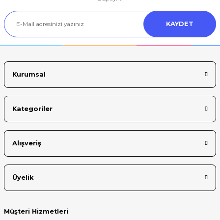
Ürün açıklamasında eksik bilgiler bulunuyor.
KAYDET
Ürün bilgilerinde hatalar bulunuyor.
Ürün fiyatı diğer sitelerden daha pahalı.
Bu ürüne benzer farklı alternatifler olmalı.
Kurumsal
Kategoriler
Gönder
Alışveriş
Üyelik
Müşteri Hizmetleri