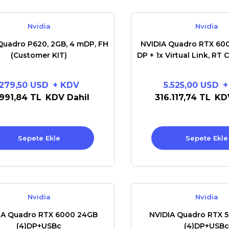
Nvidia
Nvidia
Quadro P620, 2GB, 4 mDP, FH
NVIDIA Quadro RTX 600
(Customer KIT)
DP + 1x Virtual Link, RT 
Cores
279,50 USD
+ KDV
5.525,00 USD
+
.991,84 TL
KDV Dahil
316.117,74 TL
KD
Sepete Ekle
Sepete Ekle
Nvidia
Nvidia
IA Quadro RTX 6000 24GB
NVIDIA Quadro RTX 
(4)DP+USBc
(4)DP+USBc