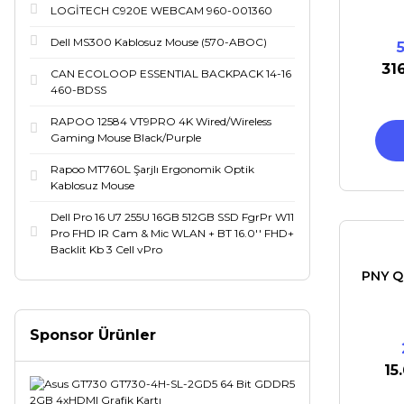
LOGİTECH C920E WEBCAM 960-001360
Dell MS300 Kablosuz Mouse (570-ABOC)
31
CAN ECOLOOP ESSENTIAL BACKPACK 14-16
460-BDSS
RAPOO 12584 VT9PRO 4K Wired/Wireless
Gaming Mouse Black/Purple
Rapoo MT760L Şarjlı Ergonomik Optik
Kablosuz Mouse
Dell Pro 16 U7 255U 16GB 512GB SSD FgrPr W11
Pro FHD IR Cam & Mic WLAN + BT 16.0'' FHD+
Backlit Kb 3 Cell vPro
PNY Q
Sponsor Ürünler
15