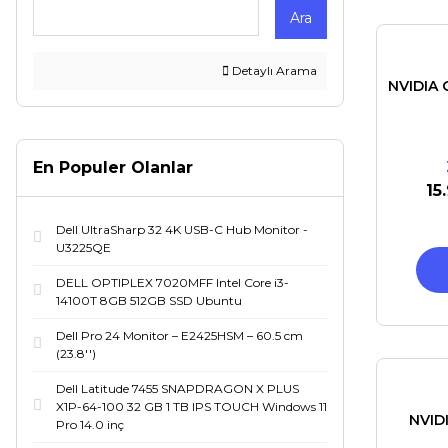
Ara
Detaylı Arama
NVIDIA 
En Populer Olanlar
15
Dell UltraSharp 32 4K USB-C Hub Monitor -
U3225QE
DELL OPTIPLEX 7020MFF Intel Core i3-
14100T 8GB 512GB SSD Ubuntu
Dell Pro 24 Monitor – E2425HSM – 60.5 cm
(23.8'')
Dell Latitude 7455 SNAPDRAGON X PLUS
X1P-64-100 32 GB 1 TB IPS TOUCH Windows 11
NVID
Pro 14.0 inç