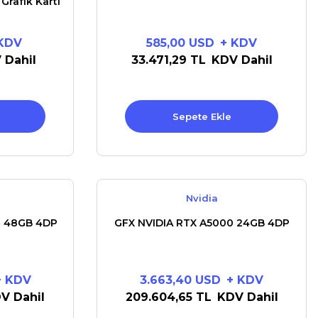
rafik Kartı
KDV
585,00 USD
+ KDV
 Dahil
33.471,29 TL
KDV Dahil
Sepete Ekle
Nvidia
0 48GB 4DP
GFX NVIDIA RTX A5000 24GB 4DP
+ KDV
3.663,40 USD
+ KDV
V Dahil
209.604,65 TL
KDV Dahil