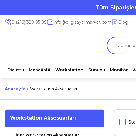
Tüm Siparişler
0 (216) 329 95 99
info@bilgisayarmarket.com
Blog
Dizüstü
Masaüstü
Workstation
Sunucu
Monitör
A
Anasayfa
Workstation Aksesuarları
Workstation Aksesuarları
Sto
Diğer WorkStation Aksesuarlar