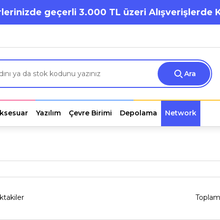
lerinizde geçerli 3.000 TL üzeri Alışverişlerde 
Ara
ksesuar
Yazılım
Çevre Birimi
Depolama
Network
ktakiler
Toplam