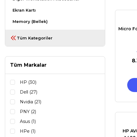
Ekran Kartı
Memory (Bellek)
Micro Fo
Tüm Kategoriler
8
Tüm Markalar
HP (30)
Dell (27)
Nvidia (21)
PNY (2)
Asus (1)
HP AV
HPe (1)