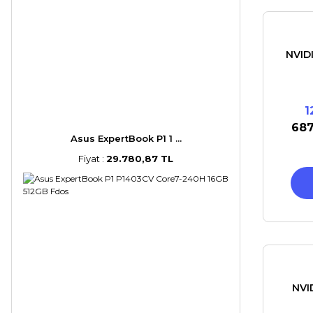
NVID
1
687
Asus ExpertBook P1 1 ...
Fiyat :
29.780,87 TL
NVI