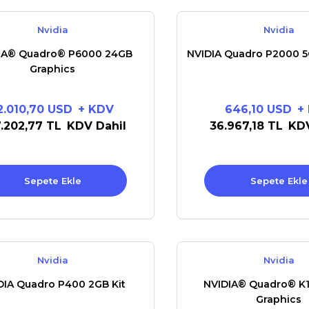
Nvidia
Nvidia
IA® Quadro® P6000 24GB
NVIDIA Quadro P2000 5
Graphics
2.010,70 USD
+ KDV
646,10 USD
+
.202,77 TL
KDV Dahil
36.967,18 TL
KDV
Sepete Ekle
Sepete Ekle
Nvidia
Nvidia
DIA Quadro P400 2GB Kit
NVIDIA® Quadro® K
Graphics