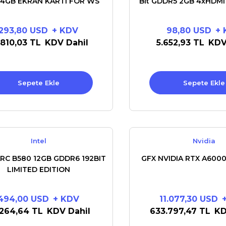
 4GB EKRAN KARTI FOR WS
Bit GDDR5 2GB 4xHDMI G
293,80 USD
+ KDV
98,80 USD
+ 
.810,03 TL
KDV Dahil
5.652,93 TL
KDV
Sepete Ekle
Sepete Ekle
Intel
Nvidia
ARC B580 12GB GDDR6 192BIT
GFX NVIDIA RTX A600
LIMITED EDITION
494,00 USD
+ KDV
11.077,30 USD
.264,64 TL
KDV Dahil
633.797,47 TL
KD