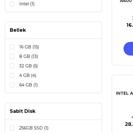
A400
Intel (1)
16
Bellek
16 GB (15)
8 GB (13)
32 GB (5)
4 GB (4)
64 GB (1)
INTEL 
Sabit Disk
28
256GB SSD (1)