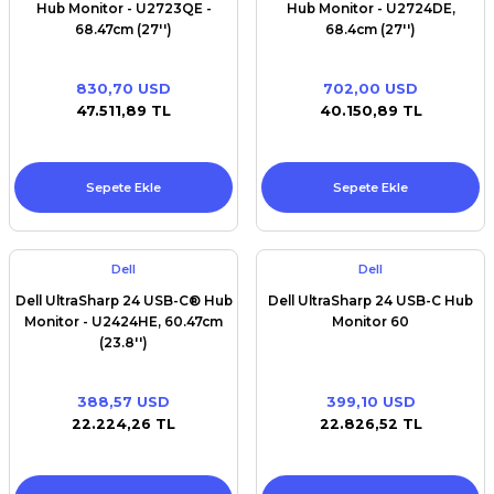
Hub Monitor - U2723QE -
Hub Monitor - U2724DE,
68.47cm (27'')
68.4cm (27'')
830,70 USD
702,00 USD
47.511,89 TL
40.150,89 TL
Sepete Ekle
Sepete Ekle
Dell
Dell
Dell UltraSharp 24 USB-C® Hub
Dell UltraSharp 24 USB-C Hub
Monitor - U2424HE, 60.47cm
Monitor 60
(23.8'')
388,57 USD
399,10 USD
22.224,26 TL
22.826,52 TL