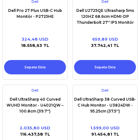
Dell
Dell
Dell Pro 27 Plus USB-C Hub
Dell U2725QE Ultrasharp 5ms
Monitör - P2725HE
120HZ 68.6cm HDMI-DP
Thunderbolt 27'' IPS Monitör
324,48 USD
659,89 USD
18.558,63 TL
37.742,41 TL
Sepete Ekle
Sepete Ekle
Dell
Dell
Dell UltraSharp 40 Curved
Dell UltraSharp 38 Curved USB-
WUHD Monitor - U4021QW –
C Hub Monitor - U3824DW -
100.8cm (39.7'')
95.25cm (37.5'')
2.035,80 USD
1.599,00 USD
116.437,58 TL
91.454,81 TL