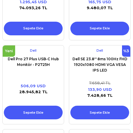
1.295,45 USD
165,75 USD
Premium / XPS+GPU
74.093,26 TL
9.480,07 TL
Sepete Ekle
Sepete Ekle
Dell
Dell
%3
Yeni
Dell Pro 27 Plus USB-C Hub
Dell SE 23.8'' 8ms 100Hz FHD
Monitör - P2725H
1920x1080 HDMI VGA VESA
IPS LED
7.658,41 TL
506,09 USD
133,90 USD
28.945,82 TL
7.428,66 TL
Sepete Ekle
Sepete Ekle