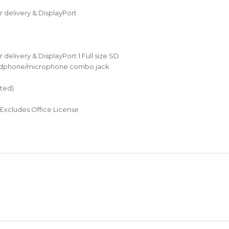
 delivery & DisplayPort
delivery & DisplayPort 1 Full size SD
eadphone/microphone combo jack
ated)
- Excludes Office License
nularda yetersiz gördüğünüz noktaları öneri formunu kullanarak tarafımız
Ürün hakkında henüz soru sorulmamış.
Bu ürüne ilk yorumu siz yapın!
Yorum Yaz
Soru Sor