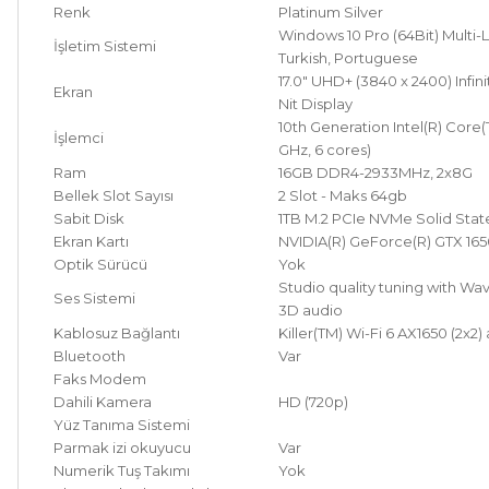
Renk
Platinum Silver
Windows 10 Pro (64Bit) Multi-
İşletim Sistemi
Turkish, Portuguese
17.0" UHD+ (3840 x 2400) Infi
Ekran
Nit Display
10th Generation Intel(R) Core(
İşlemci
GHz, 6 cores)
Ram
16GB DDR4-2933MHz, 2x8G
Bellek Slot Sayısı
2 Slot - Maks 64gb
Sabit Disk
1TB M.2 PCIe NVMe Solid Stat
Ekran Kartı
NVIDIA(R) GeForce(R) GTX 16
Optik Sürücü
Yok
Studio quality tuning with 
Ses Sistemi
3D audio
Kablosuz Bağlantı
Killer(TM) Wi-Fi 6 AX1650 (2x2)
Bluetooth
Var
Faks Modem
Dahili Kamera
HD (720p)
Yüz Tanıma Sistemi
Parmak izi okuyucu
Var
Numerik Tuş Takımı
Yok