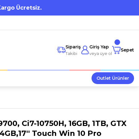
Kargo Ücretsiz.
Sipariş
Giriş Yap
Sepet
Takibi
veya üye ol
Outlet Ürünler
9700, Ci7-10750H, 16GB, 1TB, GTX
 4GB,17'' Touch Win 10 Pro