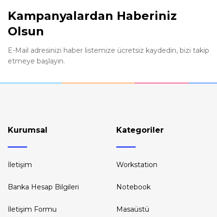
Ürün açıklamasında eksik bilgiler bulunuyor.
Kampanyalardan Haberiniz
Ürün bilgilerinde hatalar bulunuyor.
Olsun
Ürün fiyatı diğer sitelerden daha pahalı.
Bu ürüne benzer farklı alternatifler olmalı.
E-Mail adresinizi haber listemize ücretsiz kaydedin, bizi takip
etmeye başlayın.
Kurumsal
Kategoriler
İletişim
Workstation
Banka Hesap Bilgileri
Notebook
İletişim Formu
Masaüstü