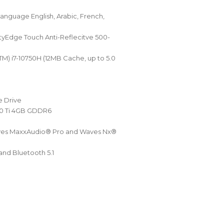
Language English, Arabic, French,
nityEdge Touch Anti-Reflecitve 500-
TM) i7-10750H (12MB Cache, up to 5.0
e Drive
50 Ti 4GB GDDR6
Waves MaxxAudio® Pro and Waves Nx®
 and Bluetooth 5.1