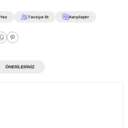
 Yaz
Tavsiye Et
Karşılaştır
ÖNERILERINIZ