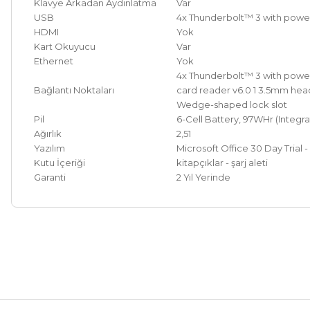
Klavye Arkadan Aydınlatma
Var
USB
4x Thunderbolt™ 3 with power
HDMI
Yok
Kart Okuyucu
Var
Ethernet
Yok
4x Thunderbolt™ 3 with power 
Bağlantı Noktaları
card reader v6.0 1 3.5mm h
Wedge-shaped lock slot
Pil
6-Cell Battery, 97WHr (Integr
Ağırlık
2,51
Yazılım
Microsoft Office 30 Day Trial 
Kutu İçeriği
kitapçıklar - şarj aleti
Garanti
2 Yıl Yerinde
Bu ürünün fiyat bilgisi, resim, ürün açıklamalarında ve diğer ko
Görüş ve önerileriniz için teşekkür ederiz.
Ürün resmi kalitesiz, bozuk veya görüntülenemiyor.