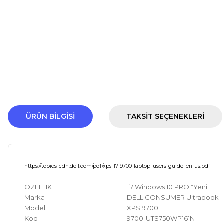
ÜRÜN BILGISI
TAKSIT SEÇENEKLERI
https://topics-cdn.dell.com/pdf/xps-17-9700-laptop_users-guide_en-us.pdf
ÖZELLIK
i7 Windows 10 PRO
*Yeni
Marka
DELL CONSUMER Ultrabook
Model
XPS 9700
Kod
9700-UTS750WP161N