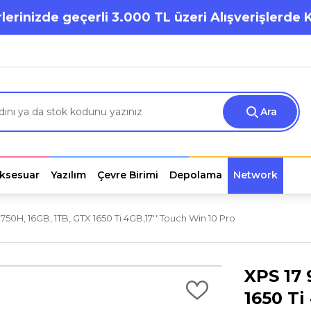
lerinizde geçerli 3.000 TL üzeri Alışverişlerde 
Ara
ksesuar
Yazılım
Çevre Birimi
Depolama
Network
0750H, 16GB, 1TB, GTX 1650 Ti 4GB,17'' Touch Win 10 Pro
XPS 17 
1650 Ti