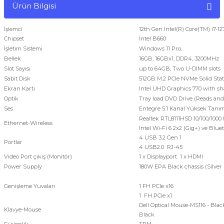
Ürün Bilgisi
İşlemci
12th Gen Intel(R) Core(TM) i7-1
Chipset
İntel B660
İşletim Sistemi
Windows 11 Pro,
Bellek
16GB, 16GBx1, DDR4, 3200MHz
Slot Sayısı
up to 64GB, Two U-DIMM slots
Sabit Disk
512GB M.2 PCIe NVMe Solid Stat
Ekran Kartı
Intel UHD Graphics 770 with s
Optik
Tray load DVD Drive (Reads and
Ses
Entegre 5.1 Kanal Yüksek Tanım
Realtek RTL8111HSD 10/100/1000
Ethernet-Wireless
Intel Wi-Fi 6 2x2 (Gig+) ve Blue
4 USB 3.2 Gen 1
Portlar
4 USB2.0 RJ-45
Video Port çıkış (Monitör)
1 x Displayport 1 x HDMI
Power Supply
180W EPA Black chassis (Silve
Genişleme Yuvaları
1 FH PCIe x16
1 FH PCIe x1
Dell Optical Mouse-MS116 - Bla
Klavye-Mouse
Black