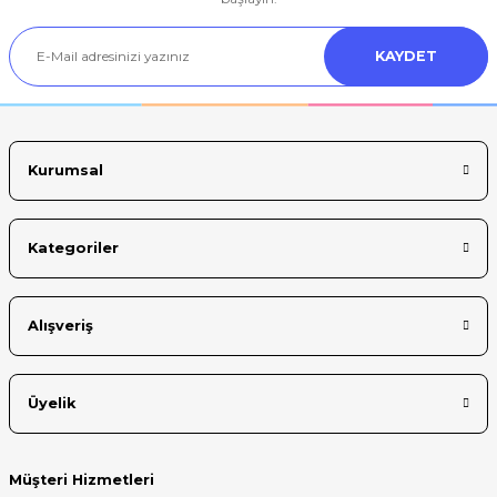
Ürün açıklamasında eksik bilgiler bulunuyor.
KAYDET
Ürün bilgilerinde hatalar bulunuyor.
Ürün fiyatı diğer sitelerden daha pahalı.
Bu ürüne benzer farklı alternatifler olmalı.
Kurumsal
Kategoriler
Gönder
Alışveriş
Üyelik
Müşteri Hizmetleri