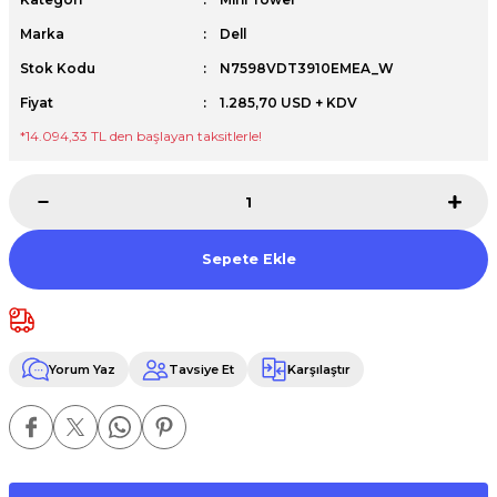
Premium / XPS+GPU
Marka
Dell
Stok Kodu
N7598VDT3910EMEA_W
Fiyat
1.285,70 USD + KDV
*14.094,33 TL den başlayan taksitlerle!
Sepete Ekle
Yorum Yaz
Tavsiye Et
Karşılaştır