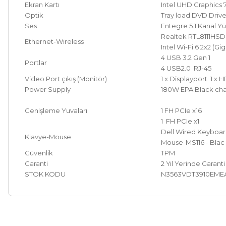
Ekran Kartı
Intel UHD Graphics
Optik
Tray load DVD Driv
Ses
Entegre 5.1 Kanal Yü
Realtek RTL8111HSD
Ethernet-Wireless
Intel Wi-Fi 6 2x2 (Gi
4 USB 3.2 Gen 1
Portlar
4 USB2.0 RJ-45
Video Port çıkış (Monitör)
1 x Displayport 1 x 
Power Supply
180W EPA Black chas
Genişleme Yuvaları
1 FH PCIe x16
1 FH PCIe x1
Dell Wired Keyboard
Klavye-Mouse
Mouse-MS116 - Blac
Güvenlik
TPM
Garanti
2 Yıl Yerinde Garant
STOK KODU
N3563VDT3910EME
Bu ürünün fiyat bilgisi, resim, ürün açıklamalarında ve diğer ko