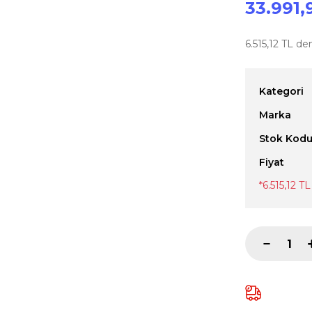
33.991,
6.515,12 TL de
Kategori
Marka
Stok Kod
Fiyat
*6.515,12 T