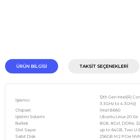
ÜRÜN BILGISI
TAKSIT SEÇENEKLERI
12th Gen Intel(R) Co
İşlemci
3.3GHz to 4.3GHz)
Chipset
İntel B660
İşletim Sistemi
Ubuntu Linux 20.04
Bellek
8GB, 8Gx1, DDR4, 
Slot Sayısı
up to 64GB, Two U-
Sabit Disk
256GB M.2 PCIe NVM