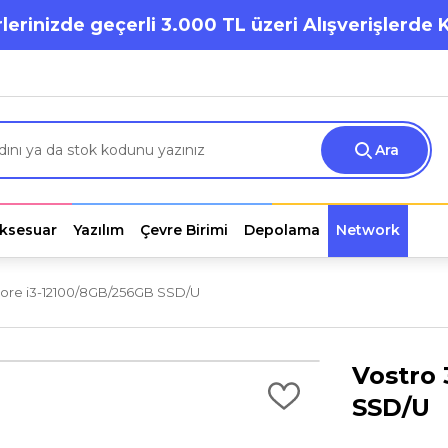
lerinizde geçerli 3.000 TL üzeri Alışverişlerde 
Ara
ksesuar
Yazılım
Çevre Birimi
Depolama
Network
Core i3-12100/8GB/256GB SSD/U
Vostro 
SSD/U