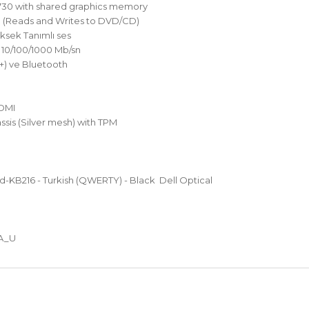
 730 with shared graphics memory
e (Reads and Writes to DVD/CD)
ksek Tanımlı ses
 10/100/1000 Mb/sn
g+) ve Bluetooth
HDMI
sis (Silver mesh) with TPM
-KB216 - Turkish (QWERTY) - Black Dell Optical
i
A_U
nularda yetersiz gördüğünüz noktaları öneri formunu kullanarak tarafımız