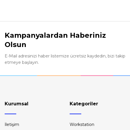
Görüş ve önerileriniz için teşekkür ederiz.
Ürün resmi kalitesiz, bozuk veya görüntülenemiyor.
Ürün açıklamasında eksik bilgiler bulunuyor.
Kampanyalardan Haberiniz
Ürün bilgilerinde hatalar bulunuyor.
Olsun
Ürün fiyatı diğer sitelerden daha pahalı.
Bu ürüne benzer farklı alternatifler olmalı.
E-Mail adresinizi haber listemize ücretsiz kaydedin, bizi takip
etmeye başlayın.
Kurumsal
Kategoriler
İletişim
Workstation