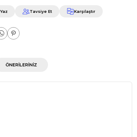
 Yaz
Tavsiye Et
Karşılaştır
ÖNERILERINIZ