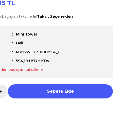
95 TL
n başlayan taksitlerle!
Taksit Seçenekleri
Mini Tower
Dell
u
N3563VDT3910EMEA_U
594,10 USD + KDV
L den başlayan taksitlerle!
Sepete Ekle