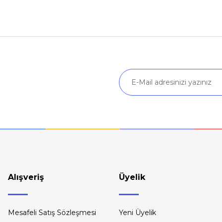
Ürün hakkında henüz soru sorulmamış.
Bu ürüne ilk yorumu siz yapın!
Yorum Yaz
Soru Sor
Gönder
Alışveriş
Üyelik
Mesafeli Satış Sözleşmesi
Yeni Üyelik