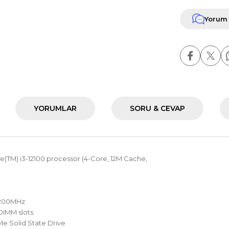
Yorum
YORUMLAR
SORU & CEVAP
re(TM) i3-12100 processor (4-Core, 12M Cache,
3200MHz
DIMM slots
e Solid State Drive