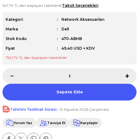
541,74 TL den başlayan taksitlerle!
Taksit Seçenekleri
Premium / XPS+GPU
Kategori
Network Aksesuarları
Marka
Dell
Stok Kodu
470-ABHB
Fiyat
49,40 USD + KDV
*541,74 TL den başlayan taksitlerle!
Sepete Ekle
Tahmini Teslimat Süresi :
12 Ağustos 2026 Çarşamba
Yorum Yaz
Tavsiye Et
Karşılaştır