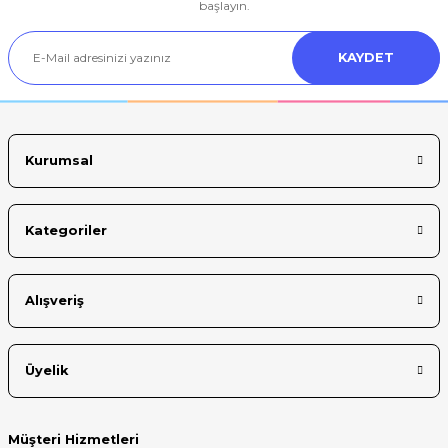
Ürün resmi kalitesiz, bozuk veya görüntülenemiyor.
başlayın.
Ürün açıklamasında eksik bilgiler bulunuyor.
KAYDET
Ürün bilgilerinde hatalar bulunuyor.
Ürün fiyatı diğer sitelerden daha pahalı.
Bu ürüne benzer farklı alternatifler olmalı.
Kurumsal
Kategoriler
Gönder
Alışveriş
Üyelik
Müşteri Hizmetleri