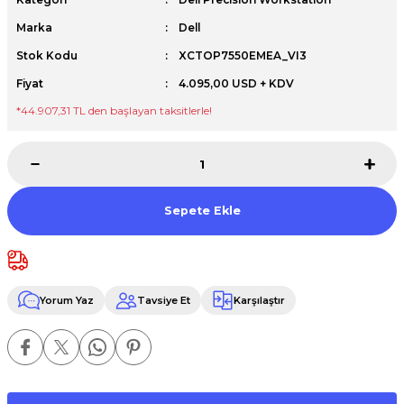
Premium / XPS+GPU
Marka
Dell
Stok Kodu
XCTOP7550EMEA_VI3
Fiyat
4.095,00 USD + KDV
*44.907,31 TL den başlayan taksitlerle!
Sepete Ekle
Yorum Yaz
Tavsiye Et
Karşılaştır