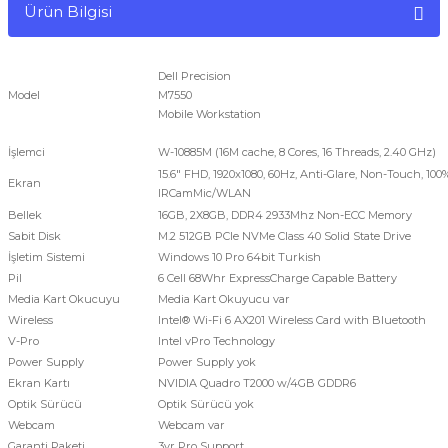
Ürün Bilgisi
Dell Precision
Model
M7550
Mobile Workstation
İşlemci
W-10885M (16M cache, 8 Cores, 16 Threads, 2.40 GHz)
15.6" FHD, 1920x1080, 60Hz, Anti-Glare, Non-Touch, 100
Ekran
IRCamMic/WLAN
Bellek
16GB, 2X8GB, DDR4 2933Mhz Non-ECC Memory
Sabit Disk
M.2 512GB PCIe NVMe Class 40 Solid State Drive
İşletim Sistemi
Windows 10 Pro 64bit Turkish
Pil
6 Cell 68Whr ExpressCharge Capable Battery
Media Kart Okucuyu
Media Kart Okuyucu var
Wireless
Intel® Wi-Fi 6 AX201 Wireless Card with Bluetooth
V-Pro
Intel vPro Technology
Power Supply
Power Supply yok
Ekran Kartı
NVIDIA Quadro T2000 w/4GB GDDR6
Optik Sürücü
Optik Sürücü yok
Webcam
Webcam var
Garanti Paketi
3yr Pro Support