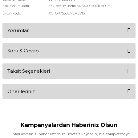
Eski Seri Muadil
Eski seri muadili M7540-STOCKHOLM
Ürün kodu
XCTOP7550EMEA_VI3
Yorumlar
Soru & Cevap
Bu ürüne ilk yorumu siz yapın!
Taksit Seçenekleri
Yorum Yaz
Ürün hakkında henüz soru sorulmamış.
Önerileriniz
Soru Sor
Bu ürünün fiyat bilgisi, resim, ürün açıklamalarında ve diğer
konularda yetersiz gördüğünüz noktaları öneri formunu kullanarak
tarafımıza iletebilirsiniz.
Görüş ve önerileriniz için teşekkür ederiz.
Kampanyalardan Haberiniz Olsun
E-Mail adresinizi haber listemize ücretsiz kaydedin, bizi takip etmeye