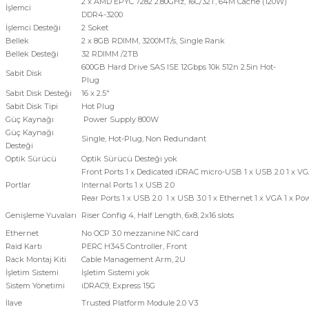
2 x AMD EPYC 7282 2.80GHz, 16C/32T, 64M Cache (120W)
İşlemci
DDR4-3200
İşlemci Desteği
2 Soket
Bellek
2 x 8GB RDIMM, 3200MT/s, Single Rank
Bellek Desteği
32 RDIMM /2TB
600GB Hard Drive SAS ISE 12Gbps 10k 512n 2.5in Hot-
Sabit Disk
Plug
Sabit Disk Desteği
16 x 2.5"
Sabit Disk Tipi
Hot Plug
Güç Kaynağı
Power Supply 800W
Güç Kaynağı
Single, Hot-Plug, Non Redundant
Desteği
Optik Sürücü
Optik Sürücü Desteği yok
Front Ports 1 x Dedicated iDRAC micro-USB 1 x USB 2.0 1 x V
Portlar
Internal Ports 1 x USB 2.0
Rear Ports 1 x USB 2.0 1 x USB 3.0 1 x Ethernet 1 x VGA 1 x P
Genişleme Yuvaları
Riser Config 4, Half Length, 6x8, 2x16 slots
Ethernet
No OCP 3.0 mezzanine NIC card
Raid Kartı
PERC H345 Controller, Front
Rack Montaj Kiti
Cable Management Arm, 2U
İşletim Sistemi
İşletim Sistemi yok
Sistem Yönetimi
iDRAC9, Express 15G
İlave
Trusted Platform Module 2.0 V3