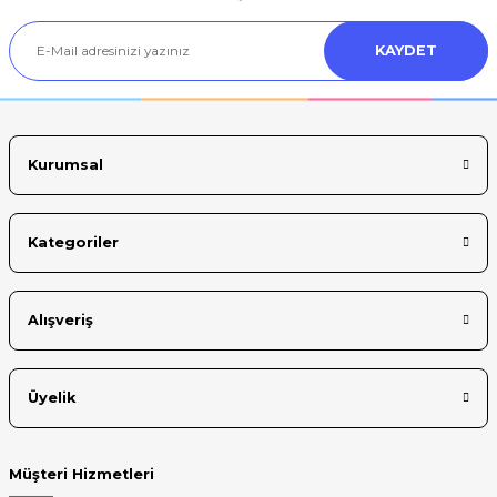
Ürün açıklamasında eksik bilgiler bulunuyor.
KAYDET
Ürün bilgilerinde hatalar bulunuyor.
Ürün fiyatı diğer sitelerden daha pahalı.
Bu ürüne benzer farklı alternatifler olmalı.
Kurumsal
Kategoriler
Gönder
Alışveriş
Üyelik
Müşteri Hizmetleri