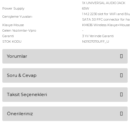
1X UNIVERSAL AUDIO JACK
Power Supply
65W
1 M.2 2230 slot for WiFi and Blue
Genişleme Yuvaları
SATA 3.0 FFC connector for ha
Klavye-Mouse
KM636 Wireless Klavye+Mouse
Gelen Yazılımlar-Vpro
-
Garanti
3 Yıl Yerinde Garanti
STOK KODU
N011O7070UFF_U
Yorumlar
Soru & Cevap
Bu ürüne ilk yorumu siz yapın!
Taksit Seçenekleri
Yorum Yaz
Ürün hakkında henüz soru sorulmamış.
Önerileriniz
Soru Sor
Bu ürünün fiyat bilgisi, resim, ürün açıklamalarında ve diğer