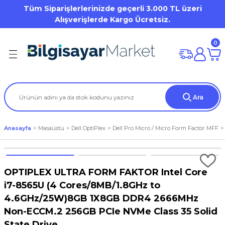
Tüm Siparişlerlerinizde geçerli 3.000 TL üzeri
Geri Dön
Geri Dön
Geri Dön
Geri Dön
Geri Dön
Geri Dön
Geri Dön
Geri Dön
Geri Dön
Geri Dön
Alışverişlerde Kargo Ücretsiz.
on
mi
Dell OptiPlex
HP Desktop Pro
Desktop Workstation
Mobile Workstation
0
ation
(Storage)
er)
Dell Pro Micro / Micro Form Factor MFF
Tower
DELL Precision WS
Dell Precision Workstation
iron 7000 Series
tion
tör
Aksesuarları
Mini Tower
Tablet
HP ZBook WorkStation
Ara
al / Vostro / Inspiron Business
) Aksesuarları
a
et
s Point
Small Form Factor
Anasayfa
Masaüstü
Dell OptiPlex
Dell Pro Micro / Micro Form Factor MFF
Latitude 3000 Series
o
arları
Lattitude 5000 Series
OPTIPLEX ULTRA FORM FAKTOR Intel Core
i7-8565U (4 Cores/8MB/1.8GHz to
Precision
rları
4.6GHz/25W)8GB 1X8GB DDR4 2666MHz
Non-ECCM.2 256GB PCIe NVMe Class 35 Solid
um / XPS
State Drive