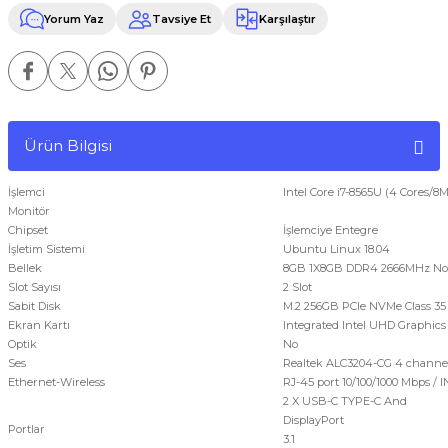
Yorum Yaz
Tavsiye Et
Karşılaştır
Ürün Bilgisi
İşlemci
Intel Core i7-8565U (4 Cores/
Monitör
Chipset
İşlemciye Entegre
İşletim Sistemi
Ubuntu Linux 18.04
Bellek
8GB 1X8GB DDR4 2666MHz No
Slot Sayısı
2 Slot
Sabit Disk
M.2 256GB PCIe NVMe Class 35 S
Ekran Kartı
Integrated Intel UHD Graphics
Optik
No
Ses
Realtek ALC3204-CG 4 channel
Ethernet-Wireless
RJ-45 port 10/100/1000 Mbps / 
2 X USB-C TYPE-C And
Displa
Portlar
3