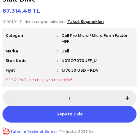
Premium / XPS+GPU
67.314,48 TL
12.901,94 TL den başlayan taksitlerle!
Taksit Seçenekleri
Kategori
Dell Pro Micro / Micro Form Factor
MFF
Marka
Dell
Stok Kodu
N011O7070UFF_U
Fiyat
1.176,50 USD + KDV
*12.901,94 TL den başlayan taksitlerle!
Sepete Ekle
Tahmini Teslimat Süresi :
11 Ağustos 2026 Salı