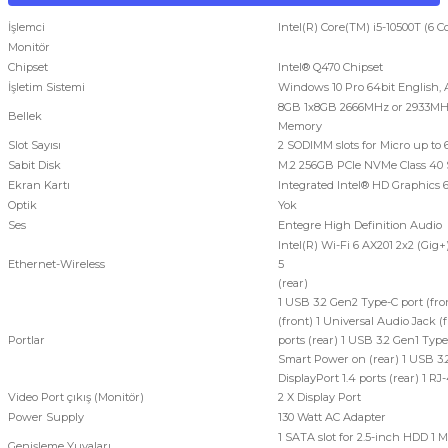
İşlemci
Intel(R) Core(TM) i5-10500T (6
Monitör
Chipset
Intel® Q470 Chipset
İşletim Sistemi
Windows 10 Pro 64bit English, 
8GB 1x8GB 2666MHz or 2933MHz 
Bellek
Memory
Slot Sayısı
2 SODIMM slots for Micro up to
Sabit Disk
M.2 256GB PCIe NVMe Class 40 S
Ekran Kartı
Integrated Intel® HD Graphics 
Optik
Yok
Ses
Entegre High Definition Audio
Intel(R) Wi-Fi 6 AX201 2x2 (Gig+
Ethernet-Wireless
5 1 RJ-45 po
(rear)
1 USB 3.2 Gen2 Type-C port (fr
(front) 1 Universal Audio Jack (
Portlar
ports (rear) 1 USB 3.2 Gen1 Typ
Smart Power on (rear) 1 USB 3.2
DisplayPort 1.4 ports (rear)
1 RJ-
Video Port çıkış (Monitör)
2 X Display Port
Power Supply
130 Watt AC Adapter
1 SATA slot for 2.5-inch HDD 1 M
Genişleme Yuvaları