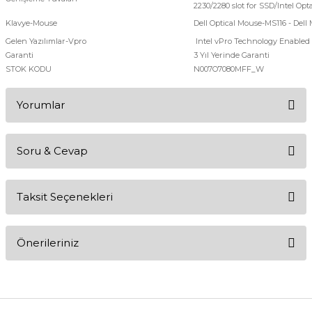
2230/2280 slot for SSD/Intel Opt
Klavye-Mouse
Dell Optical Mouse-MS116 - Del
Gelen Yazılımlar-Vpro
Intel vPro Technology Enabled
Garanti
3 Yıl Yerinde Garanti
STOK KODU
N007O7080MFF_W
Yorumlar
Soru & Cevap
Bu ürüne ilk yorumu siz yapın!
Taksit Seçenekleri
Yorum Yaz
Ürün hakkında henüz soru sorulmamış.
Önerileriniz
Soru Sor
Bu ürünün fiyat bilgisi, resim, ürün açıklamalarında ve diğer
konularda yetersiz gördüğünüz noktaları öneri formunu kullanarak
tarafımıza iletebilirsiniz.