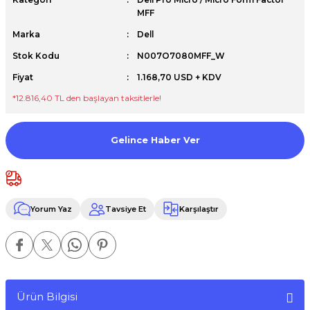
MFF
Premium / XPS+GPU
Marka
Dell
Stok Kodu
N007O7080MFF_W
Fiyat
1.168,70 USD + KDV
*12.816,40 TL den başlayan taksitlerle!
Gelince Haber Ver
Yorum Yaz
Tavsiye Et
Karşılaştır
Ürün Bilgisi