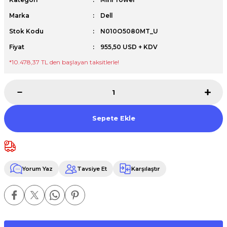
Premium / XPS+GPU
Marka
Dell
Stok Kodu
N010O5080MT_U
Fiyat
955,50 USD + KDV
*10.478,37 TL den başlayan taksitlerle!
Sepete Ekle
Yorum Yaz
Tavsiye Et
Karşılaştır