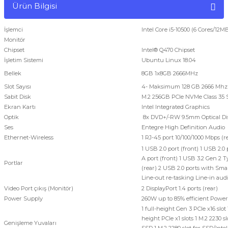
Ürün Bilgisi
İşlemci
Intel Core i5-10500 (6 Cores/12
Monitör
Chipset
Intel® Q470 Chipset
İşletim Sistemi
Ubuntu Linux 18.04
Bellek
8GB 1x8GB 2666MHz
Slot Sayısı
4- Maksimum 128 GB 2666 Mhz 
Sabit Disk
M.2 256GB PCIe NVMe Class 35 S
Ekran Kartı
Intel Integrated Graphics
Optik
8x DVD+/-RW 9.5mm Optical Di
Ses
Entegre High Definition Audio
Ethernet-Wireless
1 RJ-45 port 10/100/1000 Mbps (r
1 USB 2.0 port (front) 1 USB 2.
A port (front) 1 USB 3.2 Gen 2 T
Portlar
(rear) 2 USB 2.0 ports with Sma
Line-out re-tasking Line-in audi
Video Port çıkış (Monitör)
2 DisplayPort 1.4 ports (rear)
Power Supply
260W up to 85% efficient Powe
1 full-height Gen 3 PCIe x16 slot
height PCIe x1 slots 1 M.2 2230 s
Genişleme Yuvaları